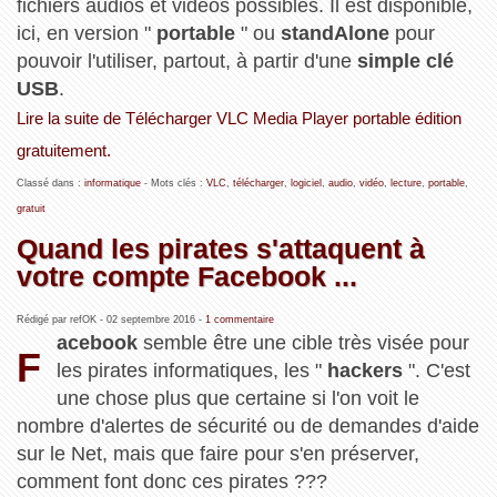
fichiers audios et vidéos possibles. Il est disponible,
ici, en version "
portable
" ou
standAlone
pour
pouvoir l'utiliser, partout, à partir d'une
simple clé
USB
.
Lire la suite de Télécharger VLC Media Player portable édition
gratuitement.
Classé dans :
informatique
- Mots clés :
VLC
,
télécharger
,
logiciel
,
audio
,
vidéo
,
lecture
,
portable
,
gratuit
Quand les pirates s'attaquent à
votre compte Facebook ...
Rédigé par refOK -
02 septembre 2016
-
1 commentaire
acebook
semble être une cible très visée pour
F
les pirates informatiques, les "
hackers
". C'est
une chose plus que certaine si l'on voit le
nombre d'alertes de sécurité ou de demandes d'aide
sur le Net, mais que faire pour s'en préserver,
comment font donc ces pirates ???