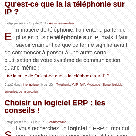
Qu'est-ce que la la téléphonie sur
IP ?
Rédigé par refOK -
16 juillet 2016
-
Aucun commentaire
n matière de téléphonie, l'on entend parler de
E
plus en plus de
téléphonie sur IP
, mais il faut
savoir vraiment ce que ce terme signifie avant
de commencer à penser à une autre sorte
d'utilisation de votre système de communication,
quand même !
Lire la suite de Qu'est-ce que la la téléphonie sur IP ?
Classé dans :
informatique
- Mots clés :
Téléphonie
,
VoIP
,
ToIP
,
Messenger
,
Skype
,
logiciels
,
entreprise
,
communication
Choisir un logiciel ERP : les
conseils !
Rédigé par refOK -
14 juin 2016
-
1 commentaire
i vous recherchez un
logiciel " ERP "
, mot qui
S