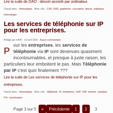
Lire la suite de DAO : dessin assisté par ordinateur.
Classé dans :
informatique
- Mots clés :
CAO
,
DAO
,
graphisme
,
conception
,
dessin
,
ordinateur
,
informatique
Les services de téléphonie sur IP
pour les entreprises.
Rédigé par refOK -
14 avril 2016
-
Aucun commentaire
our les
entreprises
, les
services de
P
téléphonie
via
IP
sont devenues quasiment
incontournables, et presque à juste raison, les
particuliers leur emboitent le pas. Mais
Téléphonie
par IP
c'est quoi finalement ???
Lire la suite de Les services de téléphonie sur IP pour les
entreprises.
Classé dans :
informatique
- Mots clés :
téléphonie
,
IP
,
entreprises
,
VoIP
,
ToIP
,
Internet
,
standard
,
FAI
,
numérisation
Page 3 sur 5
«
précédente
1
2
3