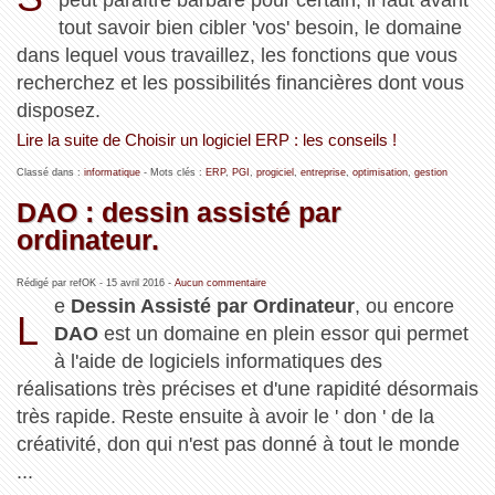
peut paraître barbare pour certain, il faut avant
tout savoir bien cibler 'vos' besoin, le domaine
dans lequel vous travaillez, les fonctions que vous
recherchez et les possibilités financières dont vous
disposez.
Lire la suite de Choisir un logiciel ERP : les conseils !
Classé dans :
informatique
- Mots clés :
ERP
,
PGI
,
progiciel
,
entreprise
,
optimisation
,
gestion
DAO : dessin assisté par
ordinateur.
Rédigé par refOK -
15 avril 2016
-
Aucun commentaire
e
Dessin Assisté par Ordinateur
, ou encore
L
DAO
est un domaine en plein essor qui permet
à l'aide de logiciels informatiques des
réalisations très précises et d'une rapidité désormais
très rapide. Reste ensuite à avoir le ' don ' de la
créativité, don qui n'est pas donné à tout le monde
...