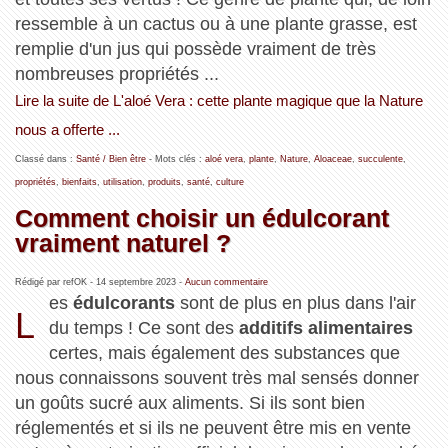
ressemble à un cactus ou à une plante grasse, est
remplie d'un jus qui possède vraiment de très
nombreuses propriétés ...
Lire la suite de L'aloé Vera : cette plante magique que la Nature
nous a offerte ...
Classé dans :
Santé / Bien être
- Mots clés :
aloé vera
,
plante
,
Nature
,
Aloaceae
,
succulente
,
propriétés
,
bienfaits
,
utilisation
,
produits
,
santé
,
culture
Comment choisir un édulcorant
vraiment naturel ?
Rédigé par refOK -
14 septembre 2023
-
Aucun commentaire
es
édulcorants
sont de plus en plus dans l'air
L
du temps ! Ce sont des
additifs alimentaires
certes, mais également des substances que
nous connaissons souvent très mal sensés donner
un goûts sucré aux aliments. Si ils sont bien
réglementés et si ils ne peuvent être mis en vente