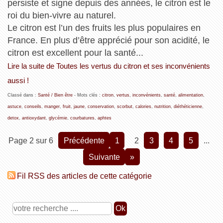
persiste et signe depuis des années, le citron est le
roi du bien-vivre au naturel.
Le citron est l’un des fruits les plus populaires en
France. En plus d’être apprécié pour son acidité, le
citron est excellent pour la santé...
Lire la suite de Toutes les vertus du citron et ses inconvénients
aussi !
Classé dans :
Santé / Bien être
- Mots clés :
citron
,
vertus
,
inconvénients
,
santé
,
alimentation
,
astuce
,
conseils
,
manger
,
fruit
,
jaune
,
conservation
,
scorbut
,
calories
,
nutrition
,
diéthéticienne
,
detox
,
antioxydant
,
glycémie
,
courbatures
,
aphtes
Page 2 sur 6
précédente
1
2
3
4
5
...
suivante
»
Fil RSS des articles de cette catégorie