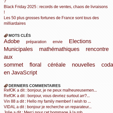
?
Black Friday 2025 : records de ventes, chaos de livraisons
!
Les 50 plus grosses fortunes de France sont tous des
milliardaires
MOTS CLÉS
Adobe
Elections
préparation
envie
Municipales
mathémathiques
rencontre
aux
sommet
floral
céréale
nouvelles
cod
en JavaScript
DERNIERS COMMENTAIRES
refOK a dit : bonjour, je ne peux malheureusemen...
refOK a dit : bonjour, vous devriez surtout arr?...
Vin 88 a dit : Hello my family member! I wish to ...
VIDAL a dit : bonjour je recherche un reparateur...
Jolie a dit : Merci pour cet hommage à la rob...