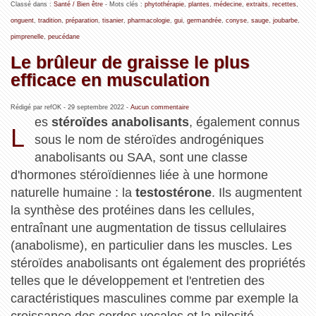
Classé dans :
Santé / Bien être
- Mots clés :
phytothérapie
,
plantes
,
médecine
,
extraits
,
recettes
,
onguent
,
tradition
,
préparation
,
tisanier
,
pharmacologie
,
gui
,
germandrée
,
conyse
,
sauge
,
joubarbe
,
pimprenelle
,
peucédane
Le brûleur de graisse le plus
efficace en musculation
Rédigé par refOK -
29 septembre 2022
-
Aucun commentaire
es
stéroïdes anabolisants
, également connus
L
sous le nom de stéroïdes androgéniques
anabolisants ou SAA, sont une classe
d'hormones stéroïdiennes liée à une hormone
naturelle humaine : la
testostérone
. Ils augmentent
la synthèse des protéines dans les cellules,
entraînant une augmentation de tissus cellulaires
(anabolisme), en particulier dans les muscles. Les
stéroïdes anabolisants ont également des propriétés
telles que le développement et l'entretien des
caractéristiques masculines comme par exemple la