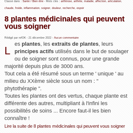
Classé dans :
Santé / Bien être
- Mots clés :
arthtrose
,
arthrite
,
maladie
,
affection
,
articulation
,
chaude
,
froide
,
inflammation
,
soigner
,
douleur
,
recherche
,
espoir
8 plantes médicinales qui peuvent
vous soigner
Rédigé par refOK -
21 décembre 2022
-
Aucun commentaire
es
plantes
, les
extraits de plantes
, leurs
L
principes actifs
utilisés dans le but de soulager
ou de soigner sont connus, pour une grande
majorité depuis plus de 3000 ans.
Tout cela a été résumé sous un terme ' unique ' au
milieu du XXème siècle sous un nom : "
phytothérapie ".
Toutes les plantes ont des vertus, chaque plante est
différente des autres, multipliant à l'infini les
possibilités de soins ... Encore faut-il les bien
connaître !
Lire la suite de 8 plantes médicinales qui peuvent vous soigner