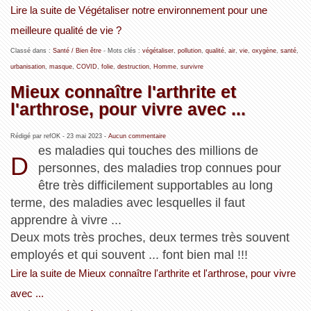
Lire la suite de Végétaliser notre environnement pour une
meilleure qualité de vie ?
Classé dans :
Santé / Bien être
- Mots clés :
végétaliser
,
pollution
,
qualité
,
air
,
vie
,
oxygène
,
santé
,
urbanisation
,
masque
,
COVID
,
folie
,
destruction
,
Homme
,
survivre
Mieux connaître l'arthrite et
l'arthrose, pour vivre avec ...
Rédigé par refOK -
23 mai 2023
-
Aucun commentaire
es maladies qui touches des millions de
D
personnes, des maladies trop connues pour
être très difficilement supportables au long
terme, des maladies avec lesquelles il faut
apprendre à vivre ...
Deux mots très proches, deux termes très souvent
employés et qui souvent ... font bien mal !!!
Lire la suite de Mieux connaître l'arthrite et l'arthrose, pour vivre
avec ...