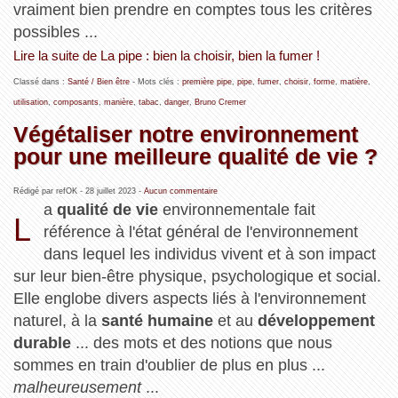
vraiment bien prendre en comptes tous les critères
possibles ...
Lire la suite de La pipe : bien la choisir, bien la fumer !
Classé dans :
Santé / Bien être
- Mots clés :
première pipe
,
pipe
,
fumer
,
choisir
,
forme
,
matière
,
utilisation
,
composants
,
manière
,
tabac
,
danger
,
Bruno Cremer
Végétaliser notre environnement
pour une meilleure qualité de vie ?
Rédigé par refOK -
28 juillet 2023
-
Aucun commentaire
a
qualité de vie
environnementale fait
L
référence à l'état général de l'environnement
dans lequel les individus vivent et à son impact
sur leur bien-être physique, psychologique et social.
Elle englobe divers aspects liés à l'environnement
naturel, à la
santé humaine
et au
développement
durable
... des mots et des notions que nous
sommes en train d'oublier de plus en plus ...
malheureusement
...