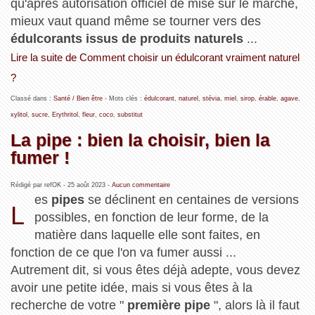
qu'après autorisation officiel de mise sur le marché,
mieux vaut quand même se tourner vers des
édulcorants issus de produits naturels
...
Lire la suite de Comment choisir un édulcorant vraiment naturel
?
Classé dans :
Santé / Bien être
- Mots clés :
édulcorant
,
naturel
,
stévia
,
miel
,
sirop
,
érable
,
agave
,
xylitol
,
sucre
,
Erythritol
,
fleur
,
coco
,
substitut
La pipe : bien la choisir, bien la
fumer !
Rédigé par refOK -
25 août 2023
-
Aucun commentaire
es
pipes
se déclinent en centaines de versions
L
possibles, en fonction de leur forme, de la
matière dans laquelle elle sont faites, en
fonction de ce que l'on va fumer aussi ...
Autrement dit, si vous êtes déjà adepte, vous devez
avoir une petite idée, mais si vous êtes à la
recherche de votre "
première pipe
", alors là il faut