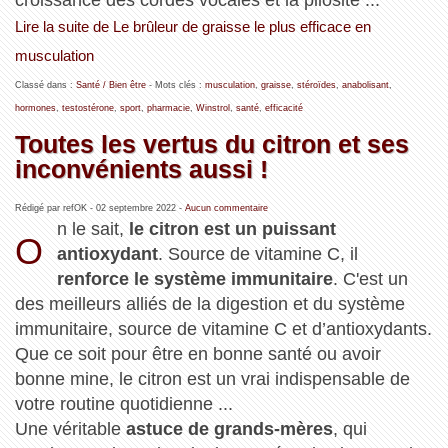
croissance des cordes vocales et la pilosité ...
Lire la suite de Le brûleur de graisse le plus efficace en
musculation
Classé dans :
Santé / Bien être
- Mots clés :
musculation
,
graisse
,
stéroïdes
,
anabolisant
,
hormones
,
testostérone
,
sport
,
pharmacie
,
Winstrol
,
santé
,
efficacité
Toutes les vertus du citron et ses
inconvénients aussi !
Rédigé par refOK -
02 septembre 2022
-
Aucun commentaire
n le sait,
le citron est un puissant
O
antioxydant
. Source de vitamine C, il
renforce ​​le système immunitaire
. C'est un
des meilleurs alliés de la digestion et du système
immunitaire, source de vitamine C et d’antioxydants.
Que ce soit pour être en bonne santé ou avoir
bonne mine, le citron est un vrai indispensable de
votre routine quotidienne ...
Une véritable
astuce de grands-mères
, qui