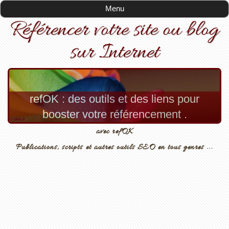
Menu
Menu
Référencer votre site ou blog
sur Internet
refOK : des outils et des liens pour
booster votre référencement .
avec refOK
Publications, scripts et autres outils SEO en tous genres ...