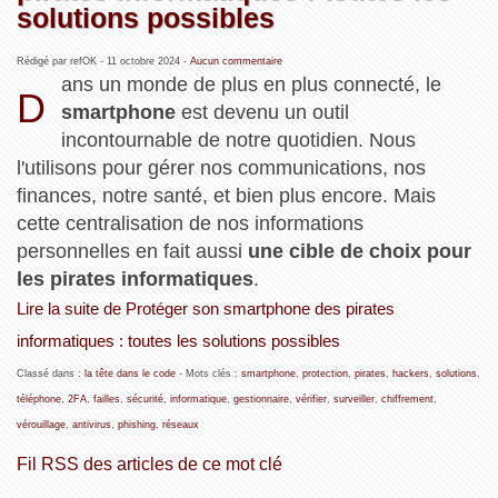
solutions possibles
Rédigé par refOK -
11 octobre 2024
-
Aucun commentaire
ans un monde de plus en plus connecté, le
D
smartphone
est devenu un outil
incontournable de notre quotidien. Nous
l'utilisons pour gérer nos communications, nos
finances, notre santé, et bien plus encore. Mais
cette centralisation de nos informations
personnelles en fait aussi
une cible de choix pour
les pirates informatiques
.
Lire la suite de Protéger son smartphone des pirates
informatiques : toutes les solutions possibles
Classé dans :
la tête dans le code
- Mots clés :
smartphone
,
protection
,
pirates
,
hackers
,
solutions
,
téléphone
,
2FA
,
failles
,
sécurité
,
informatique
,
gestionnaire
,
vérifier
,
surveiller
,
chiffrement
,
vérouillage
,
antivirus
,
phishing
,
réseaux
Fil RSS des articles de ce mot clé