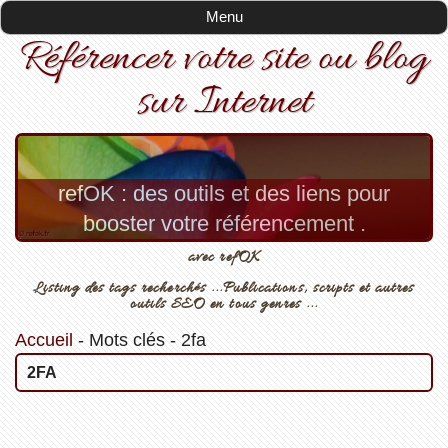
Menu
Référencer votre site ou blog
sur Internet
refOK : des outils et des liens pour
booster votre référencement .
avec refOK
Listing des tags recherchés ...Publications, scripts et autres
outils SEO en tous genres ...
Accueil
-
Mots clés
-
2fa
2FA