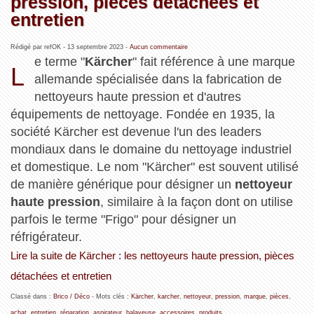
pression, pièces détachées et
entretien
Rédigé par refOK -
13 septembre 2023
-
Aucun commentaire
e terme "
Kärcher
" fait référence à une marque
L
allemande spécialisée dans la fabrication de
nettoyeurs haute pression et d'autres
équipements de nettoyage. Fondée en 1935, la
société Kärcher est devenue l'un des leaders
mondiaux dans le domaine du nettoyage industriel
et domestique. Le nom "Kärcher" est souvent utilisé
de manière générique pour désigner un
nettoyeur
haute pression
, similaire à la façon dont on utilise
parfois le terme "Frigo" pour désigner un
réfrigérateur.
Lire la suite de Kärcher : les nettoyeurs haute pression, pièces
détachées et entretien
Classé dans :
Brico / Déco
- Mots clés :
Kärcher
,
karcher
,
nettoyeur
,
pression
,
marque
,
pièces
,
achat
,
entretien
,
réparation
,
aspirateur
,
balayeuse
,
accessoires
,
produits