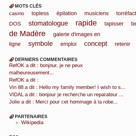
MOTS CLÉS
casino
topless
épilation
musiciens
torréfac
rapide
stomatologue
DOS
tapisser
b
de Madère
galerie d'images en
symbole
concept
ligne
emploi
retenir
DERNIERS COMMENTAIRES
refOK a dit : bonjour, je ne peux
malheureusement...
refOK a dit :
Vin 88 a dit : Hello my family member! I wish to s...
VIDAL a dit : bonjour je recherche un reparateur ...
Jolie a dit : Merci pour cet hommage à la robe...
PARTENAIRES
wikipedia