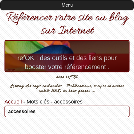
Menu
Référencer votre site ou blog
sur Internet
refOK : des outils et des liens pour
booster votre référencement .
avec refOK
Listing des tags recherchés ...Publications, scripts et autres
outils SEO en tous genres ...
Accueil
-
Mots clés
-
accessoires
accessoires