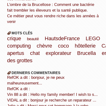
L'ombre de la Brucellose : Comment une bactérie
fait trembler les éleveurs et la santé publique.
Ce métier peut vous rendre riche dans les années à
venir
MOTS CLÉS
crique
HautsdeFrance
LEGO
beauté
computing
chèvre
coco
hôtellerie
C
apertus
chat
explorateur
Brucella
e
des grottes
DERNIERS COMMENTAIRES
refOK a dit : bonjour, je ne peux
malheureusement...
refOK a dit :
Vin 88 a dit : Hello my family member! I wish to s...
VIDAL a dit : bonjour je recherche un reparateur ...
Jolie a dit : Merci pour cet hommage à la robe...