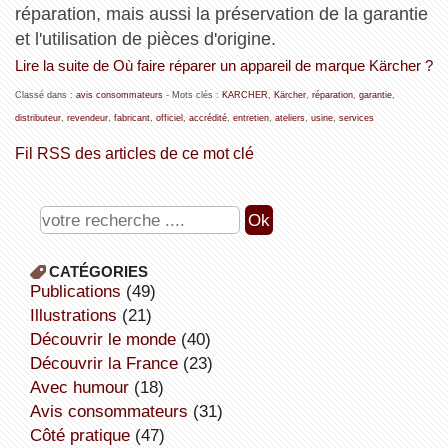
réparation, mais aussi la préservation de la garantie
et l'utilisation de pièces d'origine.
Lire la suite de Où faire réparer un appareil de marque Kärcher ?
Classé dans :
avis consommateurs
- Mots clés :
KARCHER
,
Kärcher
,
réparation
,
garantie
,
distributeur
,
revendeur
,
fabricant
,
officiel
,
accrédité
,
entretien
,
ateliers
,
usine
,
services
Fil RSS des articles de ce mot clé
CATÉGORIES
publications
(49)
illustrations
(21)
découvrir le monde
(40)
découvrir la France
(23)
avec humour
(18)
avis consommateurs
(31)
côté pratique
(47)