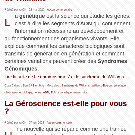
Rédigé par refOK -
22 mai 2025
-
Aucun commentaire
a
génétique
est la science qui étudie les gènes,
L
c'est-à-dire les segments d'
ADN
qui contiennent
l'information nécessaire au développement et
au fonctionnement des organismes vivants. Elle
explique comment les caractères biologiques sont
transmis de génération en génération et comment
certaines variations peuvent créer des
Syndromes
Génomiques
.
Lire la suite de Le chromosome 7 et le syndrome de Williams
Classé dans :
Santé / Bien être
- Mots clés :
Syndrome de Williams
,
Williams-Beuren
,
génétique
,
chromosome
,
biologie
,
gènes
,
ADN
,
ELN
,
sporadique
,
erreur
,
bilan
La Géroscience est-elle pour vous
?
Rédigé par refOK -
07 juin 2024
-
Aucun commentaire
ne nouvelle qui se répand comme une trainée