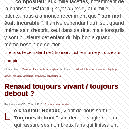
compositeur
aux mille facettes, notamment de
la chanson '
Bâtard
'
( sujet du jour )
aux mille
talents, nous a annoncé récemment que "
son mal
était incurable
". Il arrive cependant qu'il soit quand
même sain d'esprit, seul dans sa tête, mais lorsqu'ils
y sont plusieurs cet enfant du hip-hop a quand
même besoin de soutien ...
Lire la suite de Bâtard de Stromae : tout le monde y trouve son
compte
Classé dans :
Musique,TV et autres peoples
- Mots clés :
Bâtard
,
Stromae
,
chanson
,
hip-hop
,
album
,
disque
,
définition
,
musique
,
international
Renaud toujours vivant / toujours
debout ?
Rédigé par refOK -
02 mai 2016
-
Aucun commentaire
e
chanteur Renaud
, vient de nous sortir "
L
Toujours debout
" son dernier single / album
qui rassure ses nombreux fans qui finissaient