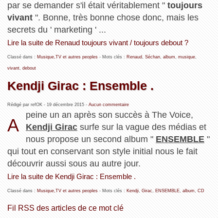
par se demander s'il était véritablement "
toujours
vivant
". Bonne, très bonne chose donc, mais les
secrets du ' marketing ' ...
Lire la suite de Renaud toujours vivant / toujours debout ?
Classé dans :
Musique,TV et autres peoples
- Mots clés :
Renaud
,
Séchan
,
album
,
musique
,
vivant
,
debout
Kendji Girac : Ensemble .
Rédigé par refOK -
19 décembre 2015
-
Aucun commentaire
peine un an après son succès à The Voice,
A
Kendji Girac
surfe sur la vague des médias et
nous propose un second album "
ENSEMBLE
"
qui tout en conservant son style initial nous le fait
découvrir aussi sous au autre jour.
Lire la suite de Kendji Girac : Ensemble .
Classé dans :
Musique,TV et autres peoples
- Mots clés :
Kendji
,
Girac
,
ENSEMBLE
,
album
,
CD
Fil RSS des articles de ce mot clé