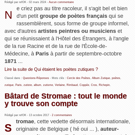
Rédigé par refOK -
02 mars 2024
-
Aucun commentaire
e criez pas au titre racoleur, il s'agit bel et bien
N
d'un petit
groupe de poètes français
qui se
rassemblèrent, sous forme de groupe informel,
avec d'autres
artistes peintres ou musiciens
et
qui se réunissaient à l'Hôtel des Étrangers, à l'angle
de la rue Racine et de la rue de l'École-de-
Médecine, à
Paris
à partir de septembre-octobre
1871
...
Lire la suite de Qui étaient les poètes zutiques ?
Classé dans :
Questions-Réponses
- Mots clés :
Cercle des Poètes
,
Album Zutique
,
poètes
,
zutique
,
Paris
,
zutiste
,
album
,
zutisme
,
Verlaine
,
Rimbaud
,
Coppée
,
Cros
,
Richepin
,
Bâtard de Stromae : tout le monde
y trouve son compte
Rédigé par refOK -
13 octobre 2017
-
2 commentaires
tromae
, cette vedette désormais internationale,
S
originaire de Belgique ( hé oui ... ),
auteur-