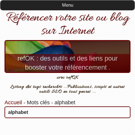
Menu
Référencer votre site ou blog
sur Internet
refOK : des outils et des liens pour
booster votre référencement .
avec refOK
Listing des tags recherchés ...Publications, scripts et autres
outils SEO en tous genres ...
Accueil
-
Mots clés
-
alphabet
alphabet