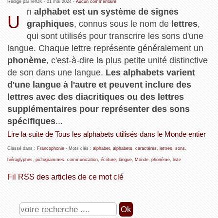
Rédigé par refOK -
01 mai 2024
-
Aucun commentaire
n
alphabet est un système de signes
U
graphiques
, connus sous le nom de
lettres
,
qui sont utilisés pour transcrire les sons d'une
langue. Chaque lettre représente généralement un
phonème
, c'est-à-dire la plus petite unité distinctive
de son dans une langue.
Les alphabets varient
d'une langue à l'autre et peuvent inclure des
lettres avec des diacritiques ou des lettres
supplémentaires pour représenter des sons
spécifiques
...
Lire la suite de Tous les alphabets utilisés dans le Monde entier
Classé dans :
Francophonie
- Mots clés :
alphabet
,
alphabets
,
caractères
,
lettres
,
sons
,
hiéroglyphes
,
pictogrammes
,
communication
,
écriture
,
langue
,
Monde
,
phonème
,
liste
Fil RSS des articles de ce mot clé