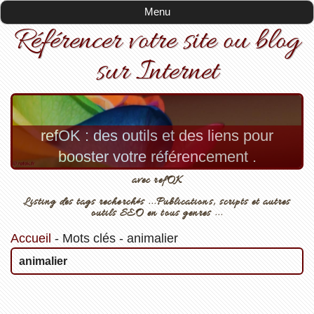
Menu
Référencer votre site ou blog
sur Internet
refOK : des outils et des liens pour
booster votre référencement .
avec refOK
Listing des tags recherchés ...Publications, scripts et autres
outils SEO en tous genres ...
Accueil
-
Mots clés
-
animalier
animalier