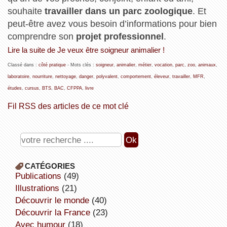
souhaite
travailler dans un parc zoologique
. Et
peut-être avez vous besoin d’informations pour bien
comprendre son
projet professionnel
.
Lire la suite de Je veux être soigneur animalier !
Classé dans :
côté pratique
- Mots clés :
soigneur
,
animalier
,
métier
,
vocation
,
parc
,
zoo
,
animaux
,
laboratoire
,
nourriture
,
nettoyage
,
danger
,
polyvalent
,
comportement
,
éleveur
,
travailler
,
MFR
,
études
,
cursus
,
BTS
,
BAC
,
CFPPA
,
livre
Fil RSS des articles de ce mot clé
CATÉGORIES
publications
(49)
illustrations
(21)
découvrir le monde
(40)
découvrir la France
(23)
avec humour
(18)