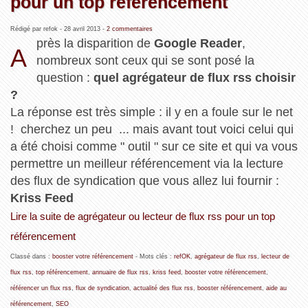
pour un top référencement
Rédigé par refok -
28 avril 2013
-
2 commentaires
près la disparition de
Google Reader
,
A
nombreux sont ceux qui se sont posé la
question :
quel agrégateur de flux rss choisir
?
La réponse est très simple : il y en a foule sur le net
! cherchez un peu ... mais avant tout voici celui qui
a été choisi comme " outil " sur ce site et qui va vous
permettre un meilleur référencement via la lecture
des flux de syndication que vous allez lui fournir :
Kriss Feed
Lire la suite de agrégateur ou lecteur de flux rss pour un top
référencement
Classé dans :
booster votre référencement
- Mots clés :
refOK
,
agrégateur de flux rss
,
lecteur de
flux rss
,
top référencement
,
annuaire de flux rss
,
kriss feed
,
booster votre référencement
,
référencer un flux rss
,
flux de syndication
,
actualité des flux rss
,
booster référencement
,
aide au
référencement
,
SEO