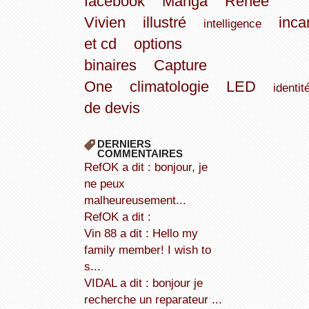
facebook
Manga
Renée
Vivien
illustré
inca
intelligence
et cd
options
binaires
Capture
One
climatologie
LED
identit
de devis
DERNIERS
COMMENTAIRES
refOK a dit : bonjour, je
ne peux
malheureusement...
refOK a dit :
Vin 88 a dit : Hello my
family member! I wish to
s...
VIDAL a dit : bonjour je
recherche un reparateur ...