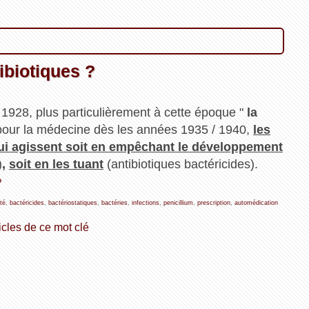
ibiotiques ?
1928, plus particulièrement à cette époque "
la
pour la médecine dès les années 1935 / 1940,
les
ui agissent soit en empêchant le développement
)
,
soit en les tuant
(antibiotiques bactéricides).
?
té
,
bactéricides
,
bactériostatiques
,
bactéries
,
infections
,
penicillium
,
prescription
,
automédication
icles de ce mot clé