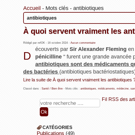
Accueil
-
Mots clés
-
antibiotiques
antibiotiques
À quoi servent vraiment les ant
Rédigé par refOK -
16 octobre 2024
-
Aucun commentaire
écouverts par
Sir Alexander Fleming
en 
D
pénicilline
" furent une grande avancée 
antibiotiques sont des médicaments q
des bactéries
(antibiotiques bactériostatiques
Lire la suite de À quoi servent vraiment les antibiotiques 
Classé dans :
Santé / Bien être
- Mots clés :
antibiotiques
,
médicaments
,
médecine
,
san
Fil RSS des art
CATÉGORIES
publications
(49)