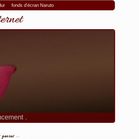
dur
fonds d'écran Naruto
ternet
encement .
 genres ...