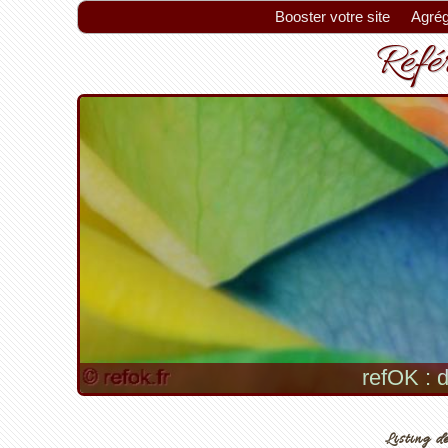
Booster votre site
Agrég
Référ
refOK : d
Listing de