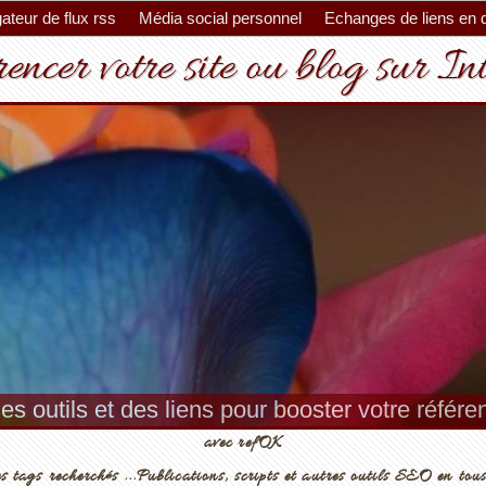
ateur de flux rss
Média social personnel
Echanges de liens en 
encer votre site ou blog sur In
es outils et des liens pour booster votre référ
avec refOK
s tags recherchés ...Publications, scripts et autres outils SEO en tous