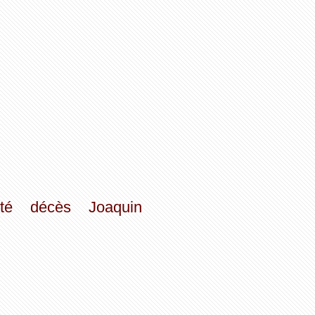
té
décès
Joaquin