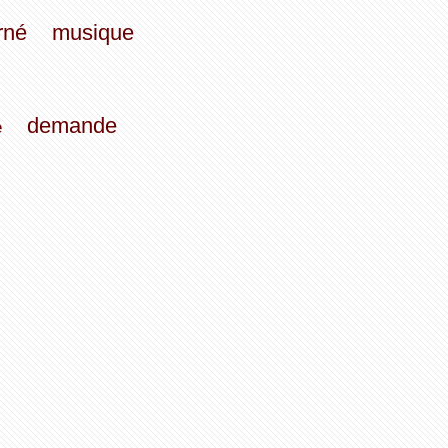
rné
musique
demande
é