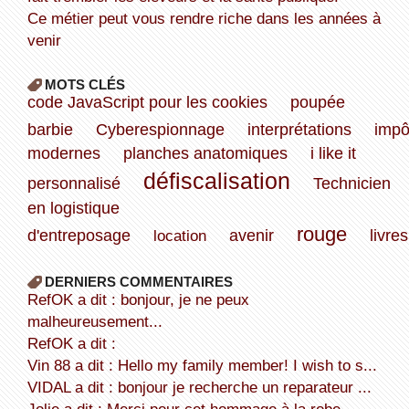
Ce métier peut vous rendre riche dans les années à
venir
MOTS CLÉS
code JavaScript pour les cookies
poupée
barbie
Cyberespionnage
interprétations
impô
modernes
planches anatomiques
i like it
défiscalisation
personnalisé
Technicien
en logistique
rouge
d'entreposage
location
avenir
livres
DERNIERS COMMENTAIRES
refOK a dit : bonjour, je ne peux
malheureusement...
refOK a dit :
Vin 88 a dit : Hello my family member! I wish to s...
VIDAL a dit : bonjour je recherche un reparateur ...
Jolie a dit : Merci pour cet hommage à la robe...