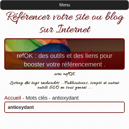
Menu
Référencer votre site ou blog
sur Internet
refOK : des outils et des liens pour
booster votre référencement .
avec refOK
Listing des tags recherchés ...Publications, scripts et autres
outils SEO en tous genres ...
Accueil
-
Mots clés
-
antioxydant
antioxydant