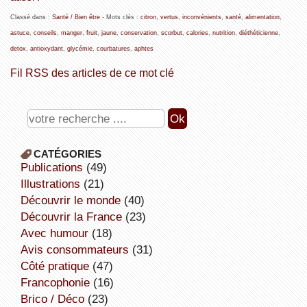
Classé dans :
Santé / Bien être
- Mots clés :
citron
,
vertus
,
inconvénients
,
santé
,
alimentation
,
astuce
,
conseils
,
manger
,
fruit
,
jaune
,
conservation
,
scorbut
,
calories
,
nutrition
,
diéthéticienne
,
detox
,
antioxydant
,
glycémie
,
courbatures
,
aphtes
Fil RSS des articles de ce mot clé
CATÉGORIES
publications
(49)
illustrations
(21)
découvrir le monde
(40)
découvrir la France
(23)
avec humour
(18)
avis consommateurs
(31)
côté pratique
(47)
Francophonie
(16)
Brico / Déco
(23)