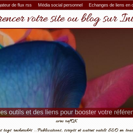
ateur de flux rss
Média social personnel
Echanges de liens en 
encer votre site ou blog sur In
es outils et des liens pour booster votre référ
avec refOK
s tags recherchés ...Publications, scripts et autres outils SEO en tous