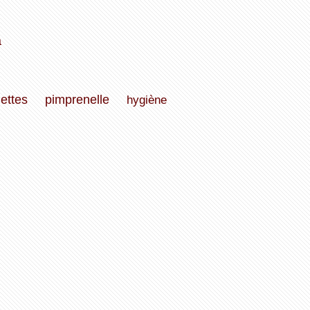
a
nettes
pimprenelle
hygiène