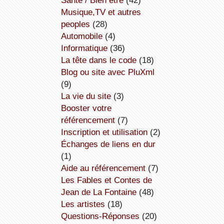
Santé / Bien être
(42)
Musique,TV et autres
peoples
(28)
Automobile
(4)
informatique
(36)
la tête dans le code
(18)
Blog ou site avec PluXml
(9)
la vie du site
(3)
booster votre
référencement
(7)
inscription et utilisation
(2)
échanges de liens en dur
(1)
aide au référencement
(7)
Les Fables et Contes de
Jean de La Fontaine
(48)
Les artistes
(18)
Questions-Réponses
(20)