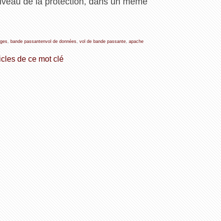
iveau de la protection, dans un même
ages
,
bande passantenvol de données
,
vol de bande passante
,
apache
icles de ce mot clé