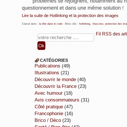
problèmes se rejoignent, notamment au n
questionnement et dans une même solution !
Lire la suite de Hotlinking et la protection des images
Classé dans :
la tête dans le code
- Mots clés :
hotlinking
,
.htaccess
,
protection des im
Fil RSS des art
CATÉGORIES
publications
(49)
illustrations
(21)
découvrir le monde
(40)
découvrir la France
(23)
avec humour
(18)
avis consommateurs
(31)
côté pratique
(47)
Francophonie
(16)
Brico / Déco
(23)