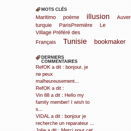
MOTS CLÉS
illusion
Maritimo
poème
Auve
turquie
ParisPremière
Le
Village Préféré des
Tunisie
bookmaker
Français
DERNIERS
COMMENTAIRES
refOK a dit : bonjour, je
ne peux
malheureusement...
refOK a dit :
Vin 88 a dit : Hello my
family member! I wish to
s...
VIDAL a dit : bonjour je
recherche un reparateur ...
Jolie a dit : Merci pour cet