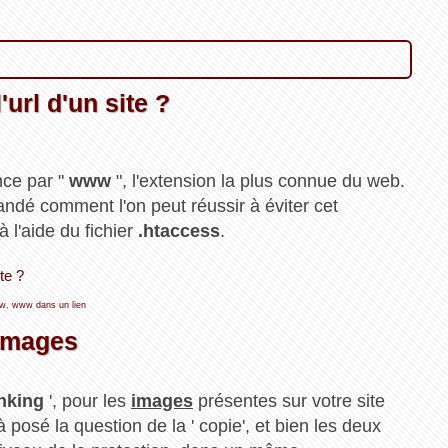
url d'un site ?
nce par "
www
", l'extension la plus connue du web.
andé comment l'on peut réussir à éviter cet
à l'aide du fichier
.htaccess
.
te ?
ww
,
www dans un lien
 images
inking
', pour les
images
présentes sur votre site
 posé la question de la ' copie', et bien les deux