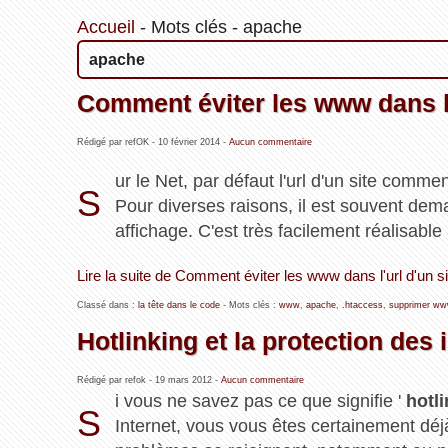
Accueil
-
Mots clés
-
apache
apache
Comment éviter les www dans l'
Rédigé par refOK -
10 février 2014
-
Aucun commentaire
ur le Net, par défaut l'url d'un site comme
S
Pour diverses raisons, il est souvent dem
affichage. C'est très facilement réalisable 
Lire la suite de Comment éviter les www dans l'url d'un si
Classé dans :
la tête dans le code
- Mots clés :
www
,
apache
,
.htaccess
,
supprimer w
Hotlinking et la protection des
Rédigé par refok -
19 mars 2012
-
Aucun commentaire
i vous ne savez pas ce que signifie '
hotl
S
Internet, vous vous êtes certainement déjà