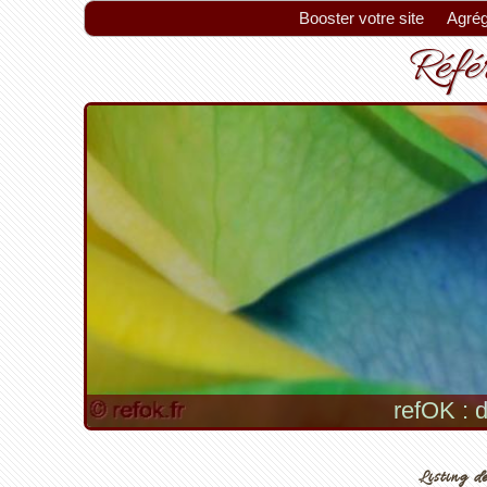
Booster votre site
Agrég
Référ
refOK : d
Listing de