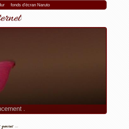
dur
fonds d'écran Naruto
ternet
encement .
 genres ...