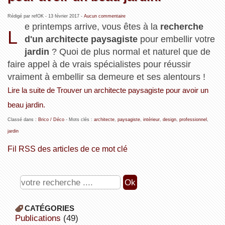
Rédigé par refOK -
13 février 2017
-
Aucun commentaire
e printemps arrive, vous êtes à la
recherche
L
d'un architecte paysagiste
pour embellir votre
jardin
? Quoi de plus normal et naturel que de
faire appel à de vrais spécialistes pour réussir
vraiment à embellir sa demeure et ses alentours !
Lire la suite de Trouver un architecte paysagiste pour avoir un
beau jardin.
Classé dans :
Brico / Déco
- Mots clés :
architecte
,
paysagiste
,
intérieur
,
design
,
professionnel
,
jardin
Fil RSS des articles de ce mot clé
CATÉGORIES
publications
(49)