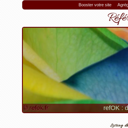
Booster votre site
Agrég
Référ
refOK : d
Listing de