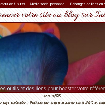
ateur de flux rss
Média social personnel
Echanges de liens en 
encer votre site ou blog sur In
es outils et des liens pour booster votre référ
avec refOK
s tags recherchés ...Publications, scripts et autres outils SEO en tous