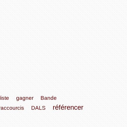
liste
gagner
Bande
référencer
raccourcis
DALS