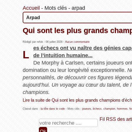
Accueil
-
Mots clés
-
arpad
Arpad
Qui sont les plus grands cham
Rédigé par refok -
06 juillet 2026
-
Aucun commentaire
es échecs ont vu naître des génies capa
L
de l’intuition humaine...
De Morphy à Carlsen, certains joueurs ont m
domination ou leur longévité exceptionnelle.
N
personnalités, de découvrir ces figures légenda
aujourd’hui. Un voyage au cœur du talent, de l
champions.
Lire la suite de Qui sont les plus grands champions d'éc
Classé dans :
la tête dans le code
- Mots clés :
joueurs
,
échecs
,
champion
,
hommes
,
f
Fil RSS des art