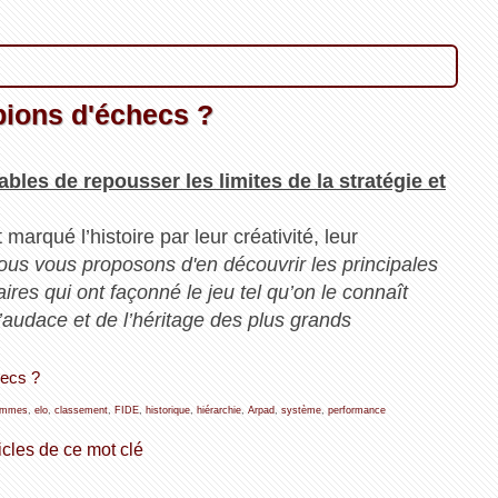
pions d'échecs ?
bles de repousser les limites de la stratégie et
arqué l’histoire par leur créativité, leur
ous vous proposons d'en découvrir les principales
ires qui ont façonné le jeu tel qu’on le connaît
’audace et de l’héritage des plus grands
hecs ?
emmes
,
elo
,
classement
,
FIDE
,
historique
,
hiérarchie
,
Arpad
,
système
,
performance
icles de ce mot clé