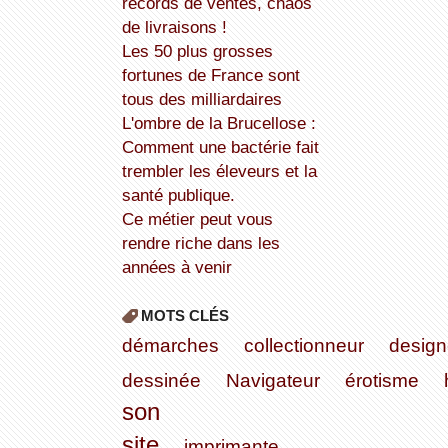
records de ventes, chaos
de livraisons !
Les 50 plus grosses
fortunes de France sont
tous des milliardaires
L'ombre de la Brucellose :
Comment une bactérie fait
trembler les éleveurs et la
santé publique.
Ce métier peut vous
rendre riche dans les
années à venir
MOTS CLÉS
démarches
collectionneur
design
dessinée
Navigateur
érotisme
son
site
imprimante