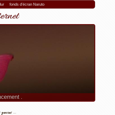
dur
fonds d'écran Naruto
ternet
encement .
 genres ...