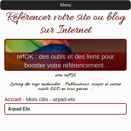
Menu
Référencer votre site ou blog
sur Internet
refOK : des outils et des liens pour
booster votre référencement .
avec refOK
Listing des tags recherchés ...Publications, scripts et autres
outils SEO en tous genres ...
Accueil
-
Mots clés
-
arpad-elo
Arpad Elo