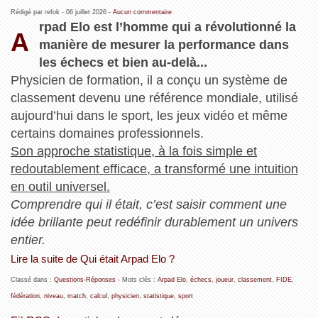
Rédigé par refok -
06 juillet 2026
-
Aucun commentaire
rpad Elo est l’homme qui a révolutionné la
A
manière de mesurer la performance dans
les échecs et bien au‑delà...
Physicien de formation, il a conçu un système de
classement devenu une référence mondiale, utilisé
aujourd’hui dans le sport, les jeux vidéo et même
certains domaines professionnels.
Son approche statistique, à la fois simple et
redoutablement efficace, a transformé une intuition
en outil universel.
Comprendre qui il était, c’est saisir comment une
idée brillante peut redéfinir durablement un univers
entier.
Lire la suite de Qui était Arpad Elo ?
Classé dans :
Questions-Réponses
- Mots clés :
Arpad Elo
,
échecs
,
joueur
,
classement
,
FIDE
,
fédération
,
niveau
,
match
,
calcul
,
physicien
,
statistique
,
sport