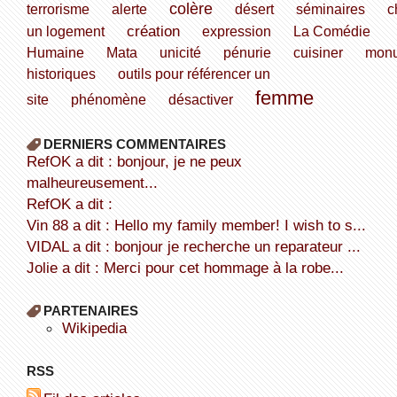
colère
terrorisme
alerte
désert
séminaires
c
création
un logement
expression
La Comédie
Humaine
Mata
unicité
pénurie
cuisiner
mon
historiques
outils pour référencer un
femme
site
phénomène
désactiver
DERNIERS COMMENTAIRES
refOK a dit : bonjour, je ne peux
malheureusement...
refOK a dit :
Vin 88 a dit : Hello my family member! I wish to s...
VIDAL a dit : bonjour je recherche un reparateur ...
Jolie a dit : Merci pour cet hommage à la robe...
PARTENAIRES
wikipedia
RSS