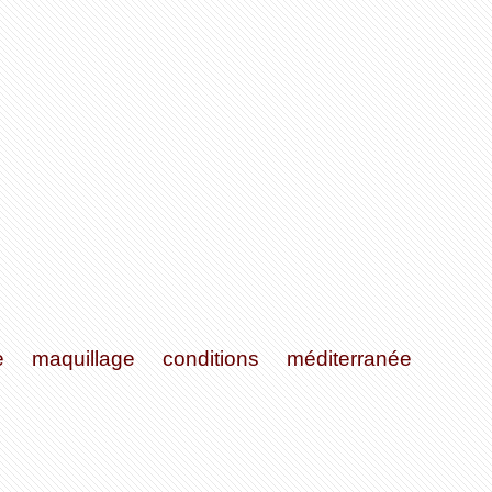
e
maquillage
conditions
méditerranée
noyé