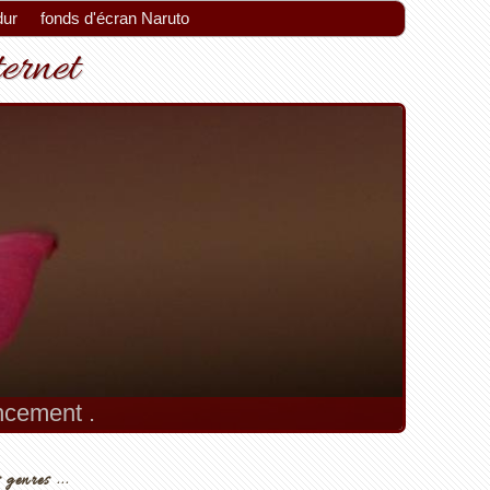
dur
fonds d'écran Naruto
ternet
encement .
 genres ...