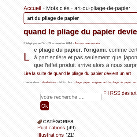
Accueil
-
Mots clés
-
art-du-pliage-de-papier
art du pliage de papier
quand le pliage du papier devie
Rédigé par refOK -
22 novembre 2014
-
Aucun commentaire
e
pliage du papier
, l'
origami
, comme cert
L
à part entière et pas seulement 'que' japo
que l'effet produit arrive alors à nous surpr
Lire la suite de quand le pliage du papier devient un art
Classé dans :
illustrations
- Mots clés :
pliage papier
,
origami
,
art du pliage de papier
,
mo
Fil RSS des art
CATÉGORIES
publications
(49)
illustrations
(21)