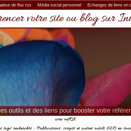
ateur de flux rss
Média social personnel
Echanges de liens en 
encer votre site ou blog sur In
es outils et des liens pour booster votre référ
avec refOK
s tags recherchés ...Publications, scripts et autres outils SEO en tous