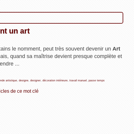
nt un art
ains le nomment, peut très souvent devenir un
Art
nais, quand sa maîtrise devient presque complète et
endre ...
nde artistique
,
designe
,
designer
,
décoration intérieure
,
travail manuel
,
passe temps
icles de ce mot clé