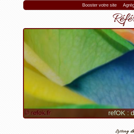
Booster votre site
Agrég
Référ
refOK : d
Listing de