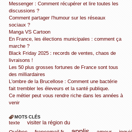
Messenger : Comment récupérer et lire toutes les
discussions ?
Comment partager l'humour sur les réseaux
sociaux ?
Manga VS Cartoon
En France, les élections municipales : comment ça
marche ?
Black Friday 2025 : records de ventes, chaos de
livraisons !
Les 50 plus grosses fortunes de France sont tous
des milliardaires
L'ombre de la Brucellose : Comment une bactérie
fait trembler les éleveurs et la santé publique.
Ce métier peut vous rendre riche dans les années à
venir
MOTS CLÉS
texte
visiter la région du
applis
Québec
francemail.fr
amour
inqui