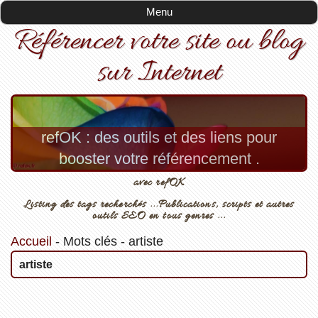
Menu
Référencer votre site ou blog
sur Internet
refOK : des outils et des liens pour
booster votre référencement .
avec refOK
Listing des tags recherchés ...Publications, scripts et autres
outils SEO en tous genres ...
Accueil
-
Mots clés
-
artiste
artiste