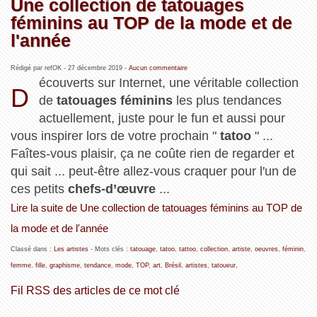
Une collection de tatouages
féminins au TOP de la mode et de
l'année
Rédigé par refOK -
27 décembre 2019
-
Aucun commentaire
écouverts sur Internet, une véritable collection
D
de
tatouages féminins
les plus tendances
actuellement, juste pour le fun et aussi pour
vous inspirer lors de votre prochain "
tatoo
" ...
Faîtes-vous plaisir, ça ne coûte rien de regarder et
qui sait ... peut-être allez-vous craquer pour l'un de
ces petits
chefs-d’œuvre
...
Lire la suite de Une collection de tatouages féminins au TOP de
la mode et de l'année
Classé dans :
Les artistes
- Mots clés :
tatouage
,
tatoo
,
tattoo
,
collection
,
artiste
,
oeuvres
,
féminin
,
femme
,
fille
,
graphisme
,
tendance
,
mode
,
TOP
,
art
,
Brésil
,
artistes
,
tatoueur
,
Fil RSS des articles de ce mot clé