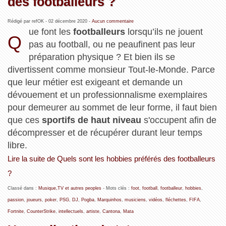
des footballeurs ?
Rédigé par refOK -
02 décembre 2020
-
Aucun commentaire
ue font les
footballeurs
lorsqu’ils ne jouent
Q
pas au football, ou ne peaufinent pas leur
préparation physique ? Et bien ils se
divertissent comme monsieur Tout-le-Monde. Parce
que leur métier est exigeant et demande un
dévouement et un professionnalisme exemplaires
pour demeurer au sommet de leur forme, il faut bien
que ces
sportifs de haut niveau
s'occupent afin de
décompresser et de récupérer durant leur temps
libre.
Lire la suite de Quels sont les hobbies préférés des footballeurs
?
Classé dans :
Musique,TV et autres peoples
- Mots clés :
foot
,
football
,
footballeur
,
hobbies
,
passion
,
joueurs
,
poker
,
PSG
,
DJ
,
Pogba
,
Marquinhos
,
musiciens
,
vidéos
,
fléchettes
,
FIFA
,
Fortnite
,
CounterStrike
,
intellectuels
,
artiste
,
Cantona
,
Mata