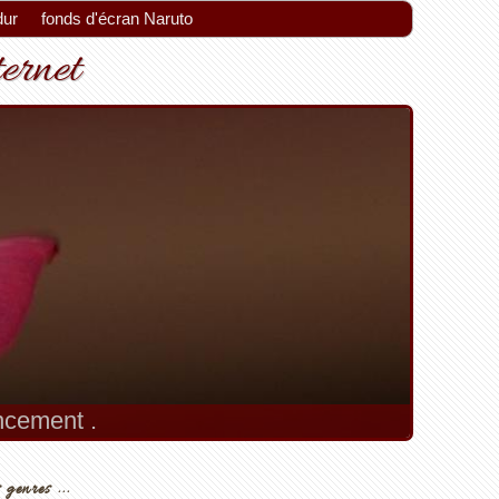
dur
fonds d'écran Naruto
ternet
encement .
 genres ...