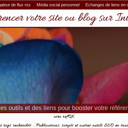
ateur de flux rss
Média social personnel
Echanges de liens en 
encer votre site ou blog sur In
es outils et des liens pour booster votre référ
avec refOK
s tags recherchés ...Publications, scripts et autres outils SEO en tous