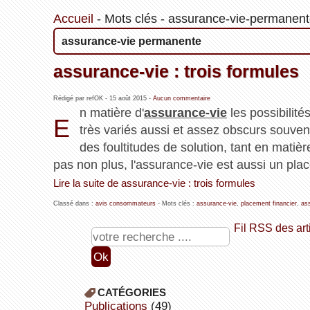
Accueil
-
Mots clés
-
assurance-vie-permanen
assurance-vie permanente
assurance-vie : trois formules
Rédigé par refOK -
15 août 2015
-
Aucun commentaire
n matière d'
assurance-vie
les possibilité
E
très variés aussi et assez obscurs souv
des foultitudes de solution, tant en matiè
pas non plus, l'assurance-vie est aussi un plac
Lire la suite de assurance-vie : trois formules
Classé dans :
avis consommateurs
- Mots clés :
assurance-vie
,
placement financier
,
as
Fil RSS des art
CATÉGORIES
publications
(49)