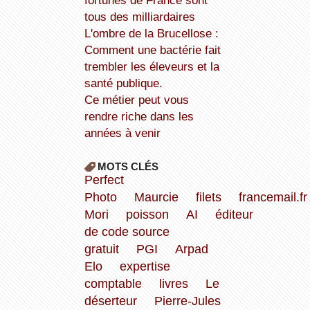
fortunes de France sont
tous des milliardaires
L'ombre de la Brucellose :
Comment une bactérie fait
trembler les éleveurs et la
santé publique.
Ce métier peut vous
rendre riche dans les
années à venir
MOTS CLÉS
Perfect
Photo
Maurcie
filets
francemail.fr
Mori
poisson
AI
éditeur
de code source
gratuit
PGI
Arpad
Elo
expertise
comptable
livres
Le
déserteur
Pierre-Jules