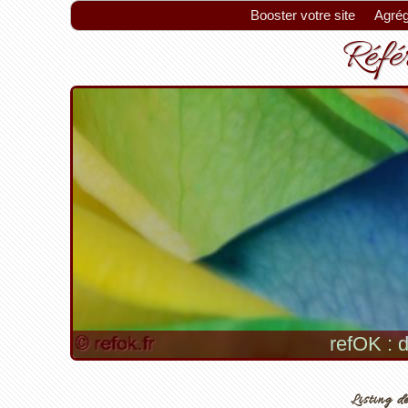
Booster votre site
Agrég
Référ
refOK : d
Listing de