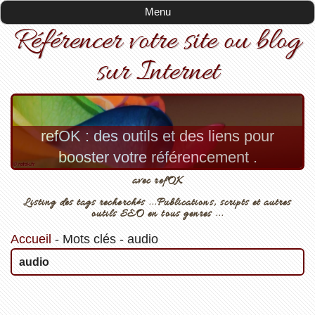
Menu
Référencer votre site ou blog
sur Internet
refOK : des outils et des liens pour
booster votre référencement .
avec refOK
Listing des tags recherchés ...Publications, scripts et autres
outils SEO en tous genres ...
Accueil
-
Mots clés
-
audio
audio