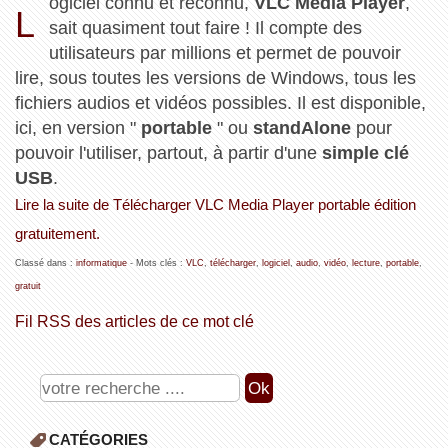
ogiciel connu et reconnu,
VLC Media Player
,
L
sait quasiment tout faire ! Il compte des
utilisateurs par millions et permet de pouvoir
lire, sous toutes les versions de Windows, tous les
fichiers audios et vidéos possibles. Il est disponible,
ici, en version "
portable
" ou
standAlone
pour
pouvoir l'utiliser, partout, à partir d'une
simple clé
USB
.
Lire la suite de Télécharger VLC Media Player portable édition
gratuitement.
Classé dans :
informatique
- Mots clés :
VLC
,
télécharger
,
logiciel
,
audio
,
vidéo
,
lecture
,
portable
,
gratuit
Fil RSS des articles de ce mot clé
CATÉGORIES