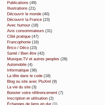
publications
(49)
illustrations
(21)
découvrir le monde
(40)
découvrir la France
(23)
avec humour
(18)
avis consommateurs
(31)
côté pratique
(47)
Francophonie
(16)
Brico / Déco
(23)
Santé / Bien être
(42)
Musique,TV et autres peoples
(28)
Automobile
(4)
informatique
(36)
la tête dans le code
(18)
Blog ou site avec PluXml
(9)
la vie du site
(3)
booster votre référencement
(7)
inscription et utilisation
(2)
échanges de liens en dur
(1)