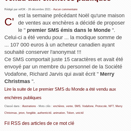
Rédigé par refOK -
26 décembre 2021
-
Aucun commentaire
est la semaine précédant Noël qu'une maison
C'
de ventes aux enchères a décidé de proposer
le "
premier SMS émis dans le Monde
".
Celui-ci a été vendu pour ... la modique somme de
... 107 000 euros à un acheteur canadien ayant
souhaité conserver l'anonymat !!!
Ce SMS comportait juste 15 caractères et avait été
envoyé par un membre du personnel de la Société
Vodafone, Richard Jarvis qui avait écrit "
Merry
Christmas
".
Lire la suite de Le premier SMS du Monde a été vendu aux
enchères publiques
Classé dans :
illustrations
- Mots clés :
enchères
,
vente
,
SMS
,
Vodafone
,
Protocole
,
NFT
,
Merry
Christmas
,
jeton
,
fongible
,
authenticité
,
animation
,
Token
,
unicité
Fil RSS des articles de ce mot clé