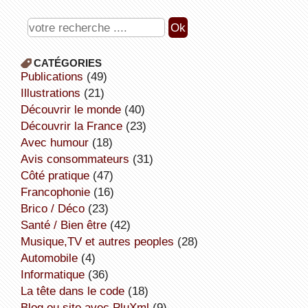
CATÉGORIES
publications
(49)
illustrations
(21)
découvrir le monde
(40)
découvrir la France
(23)
avec humour
(18)
avis consommateurs
(31)
côté pratique
(47)
Francophonie
(16)
Brico / Déco
(23)
Santé / Bien être
(42)
Musique,TV et autres peoples
(28)
Automobile
(4)
informatique
(36)
la tête dans le code
(18)
Blog ou site avec PluXml
(9)