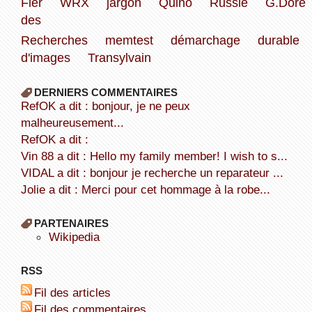
Fier
WRX
jargon
Quino
Russie
G.Doré
des
Recherches
memtest
démarchage
durable
d'images
Transylvain
DERNIERS COMMENTAIRES
refOK a dit : bonjour, je ne peux
malheureusement...
refOK a dit :
Vin 88 a dit : Hello my family member! I wish to s...
VIDAL a dit : bonjour je recherche un reparateur ...
Jolie a dit : Merci pour cet hommage à la robe...
PARTENAIRES
wikipedia
RSS
Fil des articles
Fil des commentaires