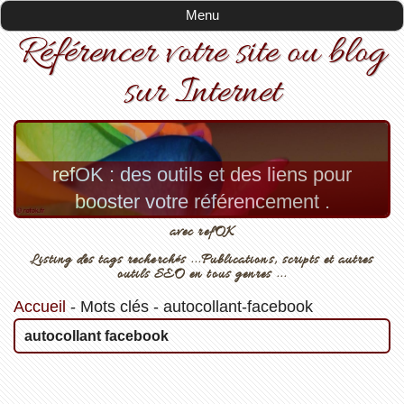
Menu
Référencer votre site ou blog
sur Internet
refOK : des outils et des liens pour
booster votre référencement .
avec refOK
Listing des tags recherchés ...Publications, scripts et autres
outils SEO en tous genres ...
Accueil
-
Mots clés
-
autocollant-facebook
autocollant facebook