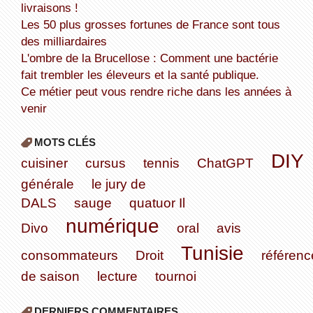
livraisons !
Les 50 plus grosses fortunes de France sont tous
des milliardaires
L'ombre de la Brucellose : Comment une bactérie
fait trembler les éleveurs et la santé publique.
Ce métier peut vous rendre riche dans les années à
venir
MOTS CLÉS
DIY
cuisiner
cursus
tennis
ChatGPT
générale
le jury de
DALS
sauge
quatuor Il
numérique
Divo
oral
avis
Tunisie
consommateurs
Droit
référenc
de saison
lecture
tournoi
DERNIERS COMMENTAIRES