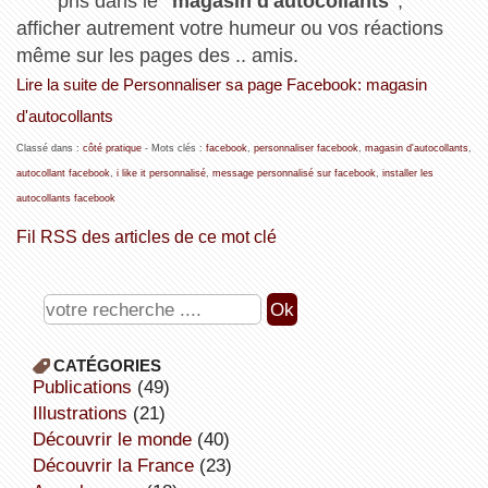
pris dans le '
magasin d'autocollants
',
afficher autrement votre humeur ou vos réactions
même sur les pages des .. amis.
Lire la suite de Personnaliser sa page Facebook: magasin
d'autocollants
Classé dans :
côté pratique
- Mots clés :
facebook
,
personnaliser facebook
,
magasin d'autocollants
,
autocollant facebook
,
i like it personnalisé
,
message personnalisé sur facebook
,
installer les
autocollants facebook
Fil RSS des articles de ce mot clé
CATÉGORIES
publications
(49)
illustrations
(21)
découvrir le monde
(40)
découvrir la France
(23)