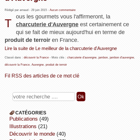
Rédigé par arnaud -
29 juin 2015
-
Aucun commentaire
ous les gourmets vous l'affirmeront, la
T
charcuterie d'Auvergne
est certainement ce
qui se fait de mieux aujourd'hui en terme de
produit de terroir
en France.
Lire la suite de Le meilleur de la charcuterie d'Auvergne
Classé dans :
découvrir la France
- Mots clés :
charcuterie d'auvergne
,
jambon
,
jambon d'auvergne
,
découvrir la France
,
Auvergne
,
produit de terroir
Fil RSS des articles de ce mot clé
CATÉGORIES
publications
(49)
illustrations
(21)
découvrir le monde
(40)