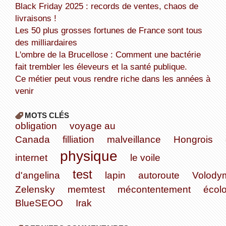
Black Friday 2025 : records de ventes, chaos de
livraisons !
Les 50 plus grosses fortunes de France sont tous
des milliardaires
L'ombre de la Brucellose : Comment une bactérie
fait trembler les éleveurs et la santé publique.
Ce métier peut vous rendre riche dans les années à
venir
MOTS CLÉS
obligation
voyage au
Canada
filliation
malveillance
Hongrois
physique
internet
le voile
test
d'angelina
lapin
autoroute
Volody
Zelensky
memtest
mécontentement
écol
BlueSEOO
Irak