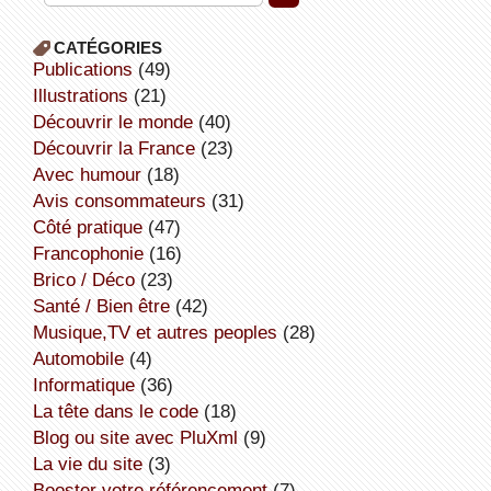
CATÉGORIES
publications
(49)
illustrations
(21)
découvrir le monde
(40)
découvrir la France
(23)
avec humour
(18)
avis consommateurs
(31)
côté pratique
(47)
Francophonie
(16)
Brico / Déco
(23)
Santé / Bien être
(42)
Musique,TV et autres peoples
(28)
Automobile
(4)
informatique
(36)
la tête dans le code
(18)
Blog ou site avec PluXml
(9)
la vie du site
(3)
booster votre référencement
(7)