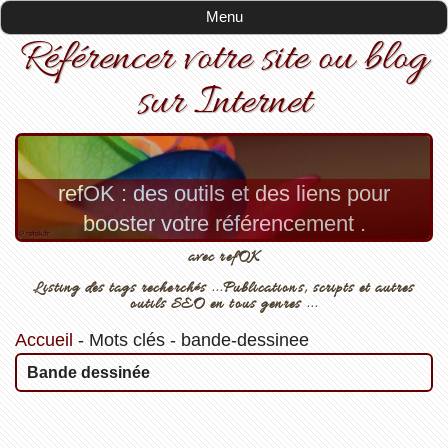
Menu
Référencer votre site ou blog
sur Internet
refOK : des outils et des liens pour
booster votre référencement .
avec refOK
Listing des tags recherchés ...Publications, scripts et autres
outils SEO en tous genres ...
Accueil
-
Mots clés
-
bande-dessinee
Bande dessinée