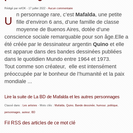
Rédigé par refOK -
17 juillet 2022
-
Aucun commentaire
n personnage rare, c’est
Mafalda
, une petite
U
fille d’environ 6 ans, d’une famille de classe
moyenne de Buenos Aires, dotée d’une
conscience sociale remarquable pour son âge.Elle a
été créée par le dessinateur argentin
Quino
et elle
est apparue dans des bandes dessinées publiées
dans le quotidien Mundo entre 1964 et 1973.
Tout comme son créateur, elle est intensément
préoccupée par le bonheur de l’humanité et la paix
mondiale ...
Lire la suite de La BD de Mafalda et les autres personnages
Classé dans :
Les artistes
- Mots clés :
Mafalda
,
Quino
,
Bande dessinée
,
humour
,
politique
,
personnages
,
auteur
,
BD
Fil RSS des articles de ce mot clé