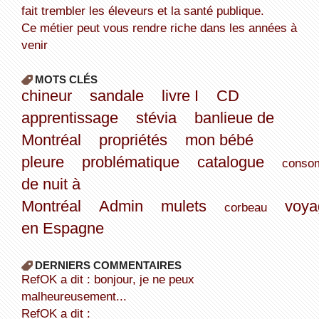
fait trembler les éleveurs et la santé publique.
Ce métier peut vous rendre riche dans les années à
venir
MOTS CLÉS
chineur
sandale
livre I
CD
apprentissage
stévia
banlieue de
Montréal
propriétés
mon bébé
pleure
problématique
catalogue
conso
de nuit à
Montréal
Admin
mulets
voya
corbeau
en Espagne
DERNIERS COMMENTAIRES
refOK a dit : bonjour, je ne peux
malheureusement...
refOK a dit :