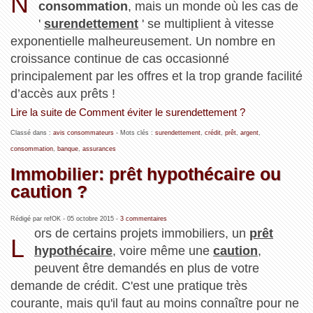
N
consommation
, mais un monde où les cas de
'
surendettement
' se multiplient à vitesse
exponentielle malheureusement. Un nombre en
croissance continue de cas occasionné
principalement par les offres et la trop grande facilité
d’accès aux prêts !
Lire la suite de Comment éviter le surendettement ?
Classé dans :
avis consommateurs
- Mots clés :
surendettement
,
crédit
,
prêt
,
argent
,
consommation
,
banque
,
assurances
Immobilier: prêt hypothécaire ou
caution ?
Rédigé par refOK -
05 octobre 2015
-
3 commentaires
ors de certains projets immobiliers, un
prêt
L
hypothécaire
, voire même une
caution
,
peuvent être demandés en plus de votre
demande de crédit. C'est une pratique très
courante, mais qu'il faut au moins connaître pour ne