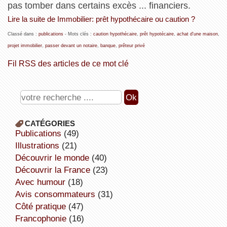
pas tomber dans certains excès ... financiers.
Lire la suite de Immobilier: prêt hypothécaire ou caution ?
Classé dans :
publications
- Mots clés :
caution hypothécaire
,
prêt hypotécaire
,
achat d'une maison
,
projet immobilier
,
passer devant un notaire
,
banque
,
prêteur privé
Fil RSS des articles de ce mot clé
CATÉGORIES
publications
(49)
illustrations
(21)
découvrir le monde
(40)
découvrir la France
(23)
avec humour
(18)
avis consommateurs
(31)
côté pratique
(47)
Francophonie
(16)