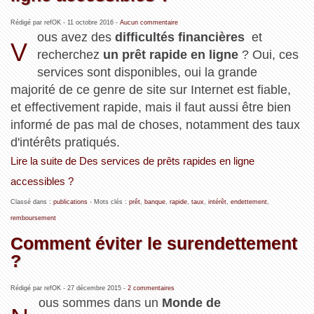
Rédigé par refOK -
11 octobre 2016
-
Aucun commentaire
ous avez des
difficultés financières
et
V
recherchez
un prêt rapide en ligne
? Oui, ces
services sont disponibles, oui la grande
majorité de ce genre de site sur Internet est fiable,
et effectivement rapide, mais il faut aussi être bien
informé de pas mal de choses, notamment des taux
d'intérêts pratiqués.
Lire la suite de Des services de prêts rapides en ligne
accessibles ?
Classé dans :
publications
- Mots clés :
prêt
,
banque
,
rapide
,
taux
,
intérêt
,
endettement
,
remboursement
Comment éviter le surendettement
?
Rédigé par refOK -
27 décembre 2015
-
2 commentaires
ous sommes dans un
Monde de