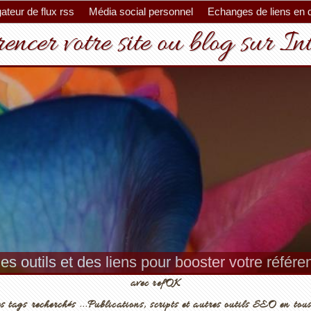
ateur de flux rss
Média social personnel
Echanges de liens en 
encer votre site ou blog sur In
es outils et des liens pour booster votre référ
avec refOK
s tags recherchés ...Publications, scripts et autres outils SEO en tous