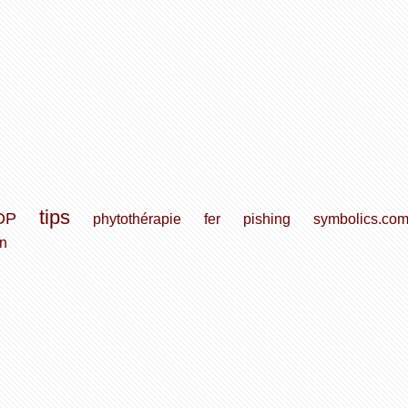
tips
DP
phytothérapie
fer
pishing
symbolics.co
on