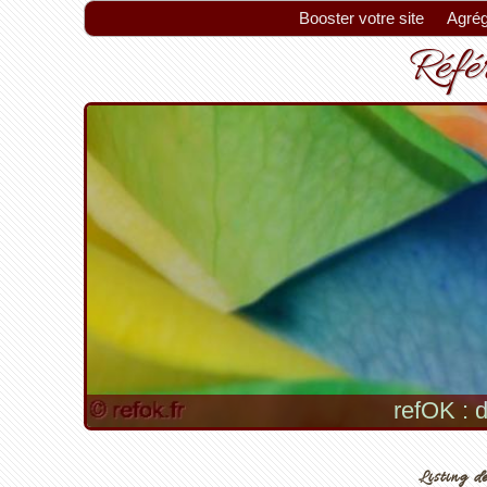
Booster votre site
Agrég
Référ
refOK : d
Listing de