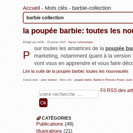
Accueil
-
Mots clés
-
barbie-collection
barbie collection
la poupée barbie: toutes les n
Rédigé par refOK -
26 janvier 2015
-
Aucun commentaire
our toutes les amatrices de la
poupée ba
P
marketing, notamment quant à la version 
vont vous en apprendre et vous faire déco
Lire la suite de la poupée barbie: toutes les nouveautés
Classé dans :
avec humour
- Mots clés :
poupée barbie
,
Barbie in Princess Power
,
jouet
Fil RSS des art
CATÉGORIES
publications
(49)
illustrations
(21)