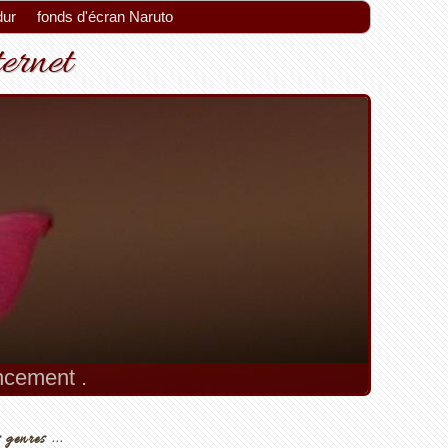
dur
fonds d'écran Naruto
ternet
encement .
 genres ...