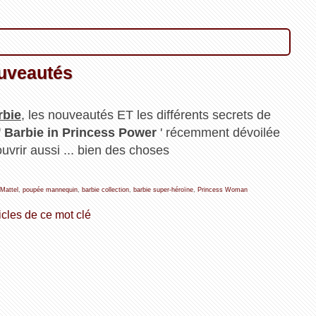
ouveautés
rbie
, les nouveautés ET les différents secrets de
'
Barbie in Princess Power
' récemment dévoilée
uvrir aussi ... bien des choses
 Mattel
,
poupée mannequin
,
barbie collection
,
barbie super-héroïne
,
Princess Woman
icles de ce mot clé