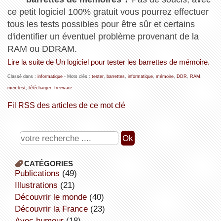
ce petit logiciel 100% gratuit vous pourrez effectuer
tous les tests possibles pour être sûr et certains
d'identifier un éventuel problème provenant de la
RAM ou DDRAM.
Lire la suite de Un logiciel pour tester les barrettes de mémoire.
Classé dans :
informatique
- Mots clés :
tester
,
barrettes
,
informatique
,
mémoire
,
DDR
,
RAM
,
memtest
,
télécharger
,
freeware
Fil RSS des articles de ce mot clé
CATÉGORIES
publications
(49)
illustrations
(21)
découvrir le monde
(40)
découvrir la France
(23)
avec humour
(18)