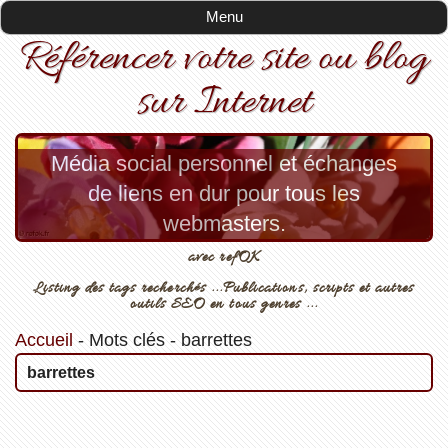
Menu
Référencer votre site ou blog
sur Internet
Média social personnel et échanges
de liens en dur pour tous les
webmasters.
avec refOK
Listing des tags recherchés ...Publications, scripts et autres
outils SEO en tous genres ...
Accueil
-
Mots clés
-
barrettes
barrettes