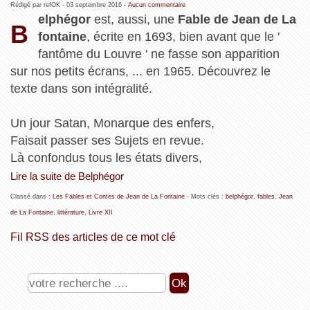
Rédigé par refOK -
03 septembre 2016
-
Aucun commentaire
elphégor
est, aussi, une
Fable de Jean de La
B
fontaine
, écrite en 1693, bien avant que le '
fantôme du Louvre ' ne fasse son apparition
sur nos petits écrans, ... en 1965. Découvrez le
texte dans son intégralité.
Un jour Satan, Monarque des enfers,
Faisait passer ses Sujets en revue.
Là confondus tous les états divers,
Lire la suite de Belphégor
Classé dans :
Les Fables et Contes de Jean de La Fontaine
- Mots clés :
belphégor
,
fables
,
Jean
de La Fontaine
,
littérature
,
Livre XII
Fil RSS des articles de ce mot clé