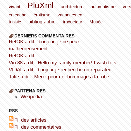
PluXml
vivant
architecture
automatisme
vers
en cache
érotisme
vacances en
bibliographie
tunisie
traducteur
Musée
DERNIERS COMMENTAIRES
refOK a dit : bonjour, je ne peux
malheureusement...
refOK a dit :
Vin 88 a dit : Hello my family member! I wish to s...
VIDAL a dit : bonjour je recherche un reparateur ...
Jolie a dit : Merci pour cet hommage à la robe...
PARTENAIRES
wikipedia
RSS
Fil des articles
Fil des commentaires