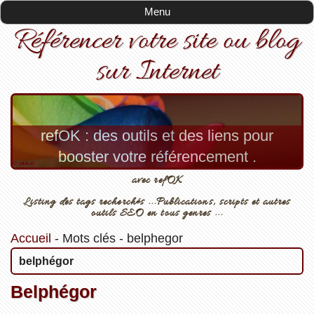
Menu
Référencer votre site ou blog
sur Internet
refOK : des outils et des liens pour
booster votre référencement .
avec refOK
Listing des tags recherchés ...Publications, scripts et autres
outils SEO en tous genres ...
Accueil
-
Mots clés
-
belphegor
belphégor
Belphégor