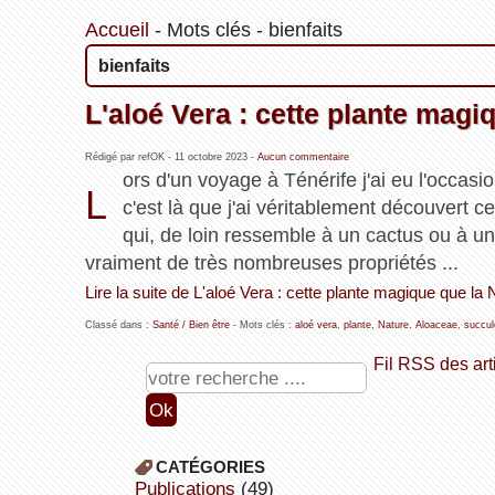
Accueil
-
Mots clés
-
bienfaits
bienfaits
L'aloé Vera : cette plante magiq
Rédigé par refOK -
11 octobre 2023
-
Aucun commentaire
ors d'un voyage à Ténérife j'ai eu l'occasio
L
c'est là que j'ai véritablement découvert c
qui, de loin ressemble à un cactus ou à un
vraiment de très nombreuses propriétés ...
Lire la suite de L'aloé Vera : cette plante magique que la N
Classé dans :
Santé / Bien être
- Mots clés :
aloé vera
,
plante
,
Nature
,
Aloaceae
,
succul
Fil RSS des art
CATÉGORIES
publications
(49)