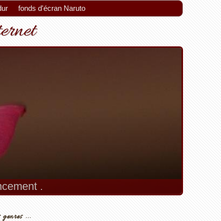
dur
fonds d'écran Naruto
ternet
ement.
 genres ...