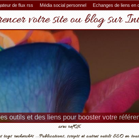
ateur de flux rss
Média social personnel
Echanges de liens en 
encer votre site ou blog sur In
es, conseils et outils pour un meilleur référenc
avec refOK
s tags recherchés ...Publications, scripts et autres outils SEO en tous