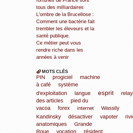
fortunes de France sont
tous des milliardaires
L'ombre de la Brucellose :
Comment une bactérie fait
trembler les éleveurs et la
santé publique.
Ce métier peut vous
rendre riche dans les
années à venir
MOTS CLÉS
PIN
progiciel
machine
à café
système
esprit
d'exploitation
langue
relay
des articles
pied du
vacoa
forex
internet
Wassily
Kandinsky
désactiver
vapoter
riv
anatomiques
Grande
Roue
vocation
résident