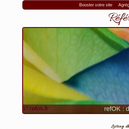
Booster votre site
Agrég
Référ
Astuc
Listing de