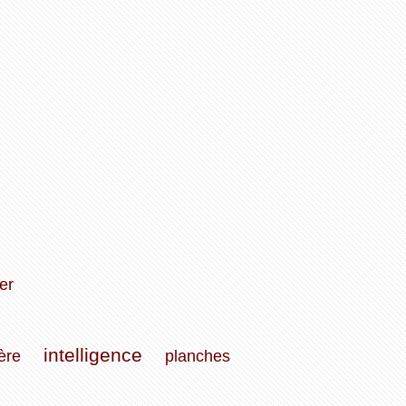
er
intelligence
ière
planches