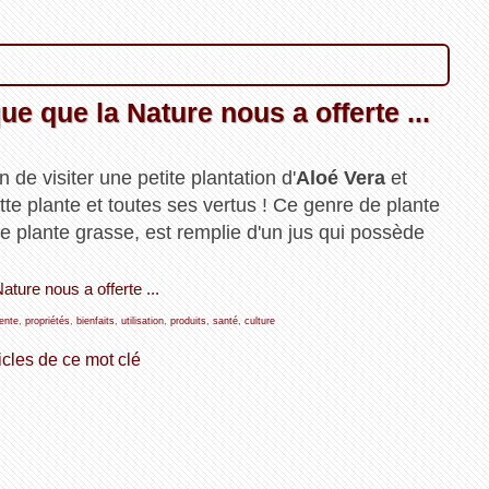
ue que la Nature nous a offerte ...
n de visiter une petite plantation d'
Aloé Vera
et
ette plante et toutes ses vertus ! Ce genre de plante
e plante grasse, est remplie d'un jus qui possède
ature nous a offerte ...
ente
,
propriétés
,
bienfaits
,
utilisation
,
produits
,
santé
,
culture
icles de ce mot clé