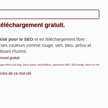
éléchargement gratuit.
isé pour le SEO
et en téléchargement libre :
erses couleurs comme rouge, vert, bleu, prévu et
lisant PluXml.
ment gratuit.
arger thème pour blog
,
thème gratuit
,
blackRVBseo
,
optimisation SEO
,
SEO friendly
,
thème for free
icles de ce mot clé