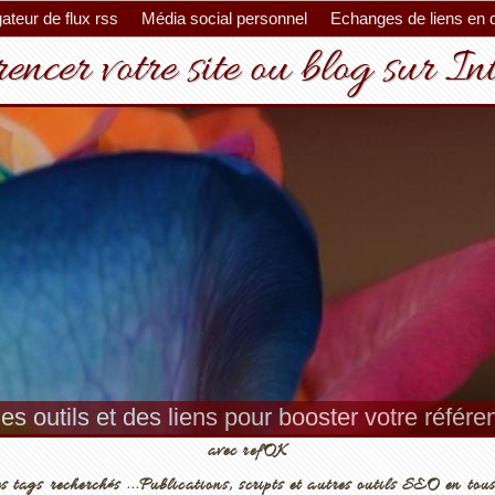
ateur de flux rss
Média social personnel
Echanges de liens en 
encer votre site ou blog sur In
es outils et des liens pour booster votre référ
avec refOK
s tags recherchés ...Publications, scripts et autres outils SEO en tous