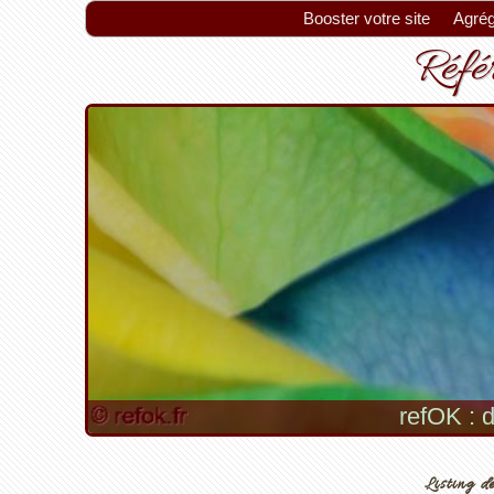
Booster votre site
Agrég
Référ
refOK : d
Listing de