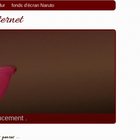
dur
fonds d'écran Naruto
ternet
encement .
 genres ...