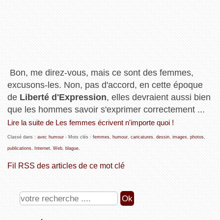
Bon, me direz-vous, mais ce sont des femmes,
excusons-les. Non, pas d'accord, en cette époque
de
Liberté d'Expression
, elles devraient aussi bien
que les hommes savoir s'exprimer correctement ...
Lire la suite de Les femmes écrivent n'importe quoi !
Classé dans :
avec humour
- Mots clés :
femmes
,
humour
,
caricatures
,
dessin
,
images
,
photos
,
publications
,
Internet
,
Web
,
blague
,
Fil RSS des articles de ce mot clé