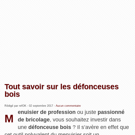
Tout savoir sur les défonceuses
bois
Rédigé par refOK -
02 septembre 2017
-
Aucun commentaire
enuisier de profession
ou juste
passionné
M
de bricolage
, vous souhaitez investir dans
une
défonceuse bois
? Il s’avère en effet que
cet outil polyvalent du menuisier soit un