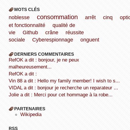
MOTS CLÉS
consommation
noblesse
arrêt
cinq
opti
et fonctionnalité
qualité de
vie
Github
crâne
réussite
sociale
Cyberespionnage
onguent
DERNIERS COMMENTAIRES
refOK a dit : bonjour, je ne peux
malheureusement...
refOK a dit :
Vin 88 a dit : Hello my family member! I wish to s...
VIDAL a dit : bonjour je recherche un reparateur ...
Jolie a dit : Merci pour cet hommage à la robe...
PARTENAIRES
wikipedia
RSS