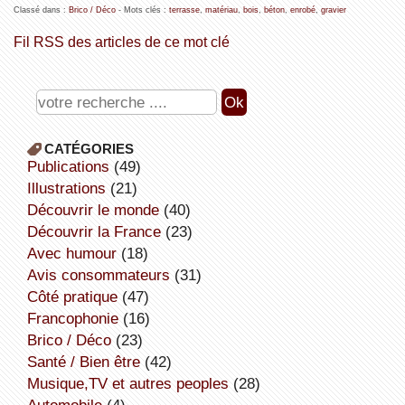
Classé dans :
Brico / Déco
- Mots clés :
terrasse
,
matériau
,
bois
,
béton
,
enrobé
,
gravier
Fil RSS des articles de ce mot clé
CATÉGORIES
publications
(49)
illustrations
(21)
découvrir le monde
(40)
découvrir la France
(23)
avec humour
(18)
avis consommateurs
(31)
côté pratique
(47)
Francophonie
(16)
Brico / Déco
(23)
Santé / Bien être
(42)
Musique,TV et autres peoples
(28)
Automobile
(4)