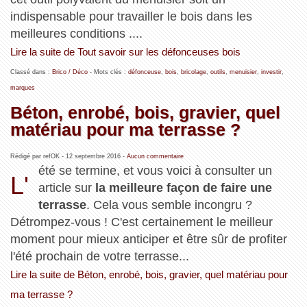
indispensable pour travailler le bois dans les
meilleures conditions ....
Lire la suite de Tout savoir sur les défonceuses bois
Classé dans :
Brico / Déco
- Mots clés :
défonceuse
,
bois
,
bricolage
,
outils
,
menuisier
,
investir
,
marques
Béton, enrobé, bois, gravier, quel
matériau pour ma terrasse ?
Rédigé par refOK -
12 septembre 2016
-
Aucun commentaire
été se termine, et vous voici à consulter un
L'
article sur
la meilleure façon de faire une
terrasse
. Cela vous semble incongru ?
Détrompez-vous ! C'est certainement le meilleur
moment pour mieux anticiper et être sûr de profiter
l'été prochain de votre terrasse...
Lire la suite de Béton, enrobé, bois, gravier, quel matériau pour
ma terrasse ?