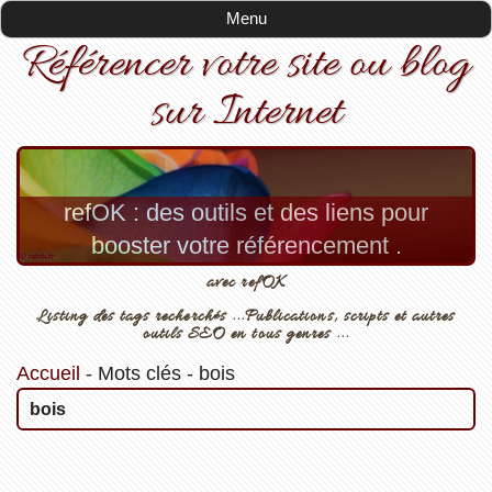
Menu
Référencer votre site ou blog
sur Internet
refOK : des outils et des liens pour
booster votre référencement .
avec refOK
Listing des tags recherchés ...Publications, scripts et autres
outils SEO en tous genres ...
Accueil
-
Mots clés
-
bois
bois