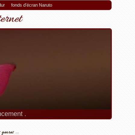
dur
fonds d'écran Naruto
ternet
encement .
 genres ...