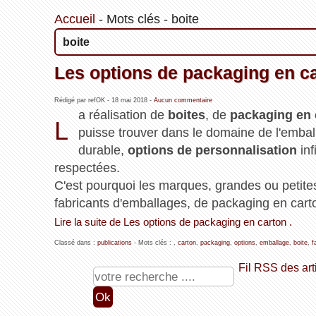
Accueil
-
Mots clés
-
boite
boite
Les options de packaging en ca
Rédigé par refOK -
18 mai 2018
-
Aucun commentaire
a réalisation de
boites
, de
packaging en 
L
puisse trouver dans le domaine de l'emba
durable,
options de personnalisation
inf
respectées.
C'est pourquoi les marques, grandes ou petites
fabricants d'emballages, de packaging en cart
Lire la suite de Les options de packaging en carton .
Classé dans :
publications
- Mots clés :
,
carton
,
packaging
,
options
,
emballage
,
boite
,
f
Fil RSS des art