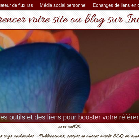
ateur de flux rss
Média social personnel
Echanges de liens en 
encer votre site ou blog sur In
es outils et des liens pour booster votre référ
avec refOK
s tags recherchés ...Publications, scripts et autres outils SEO en tous