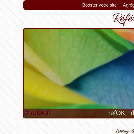
Booster votre site
Agrég
Référ
refOK : d
Listing de