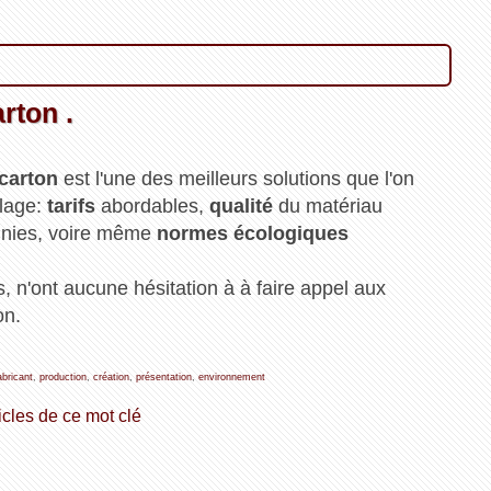
rton .
carton
est l'une des meilleurs solutions que l'on
llage:
tarifs
abordables,
qualité
du matériau
inies, voire même
normes écologiques
, n'ont aucune hésitation à à faire appel aux
on.
abricant
,
production
,
création
,
présentation
,
environnement
icles de ce mot clé