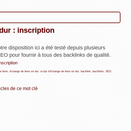
dur : inscription
tre disposition ici a été testé depuis plusieurs
O pour fournir à tous des backlinks de qualité.
nscription
e liens
,
échange de liens en dur
,
script d'échange de liens en dur
,
backlink
,
backlinks
,
SEO
,
icles de ce mot clé