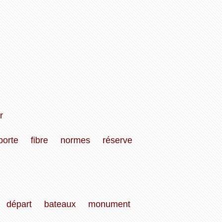
r
porte
fibre
normes
réserve
départ
bateaux
monument