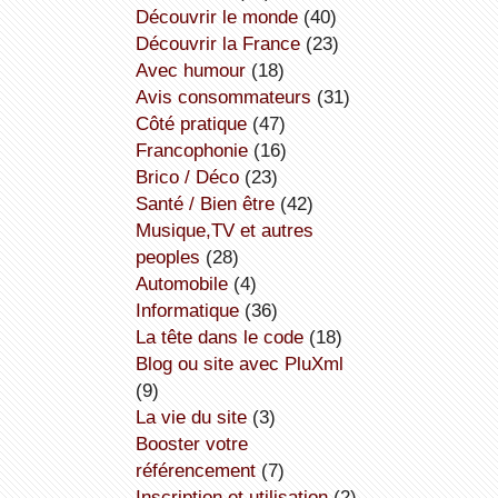
découvrir le monde
(40)
découvrir la France
(23)
avec humour
(18)
avis consommateurs
(31)
côté pratique
(47)
Francophonie
(16)
Brico / Déco
(23)
Santé / Bien être
(42)
Musique,TV et autres
peoples
(28)
Automobile
(4)
informatique
(36)
la tête dans le code
(18)
Blog ou site avec PluXml
(9)
la vie du site
(3)
booster votre
référencement
(7)
inscription et utilisation
(2)