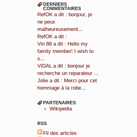
DERNIERS
COMMENTAIRES
refOK a dit : bonjour, je
ne peux
malheureusement...
refOK a dit :
Vin 88 a dit : Hello my
family member! I wish to
s...
VIDAL a dit : bonjour je
recherche un reparateur ...
Jolie a dit : Merci pour cet
hommage à la robe...
PARTENAIRES
wikipedia
RSS
Fil des articles