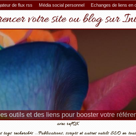
ateur de flux rss
Média social personnel
Echanges de liens en 
encer votre site ou blog sur In
es outils et des liens pour booster votre référ
avec refOK
s tags recherchés ...Publications, scripts et autres outils SEO en tous