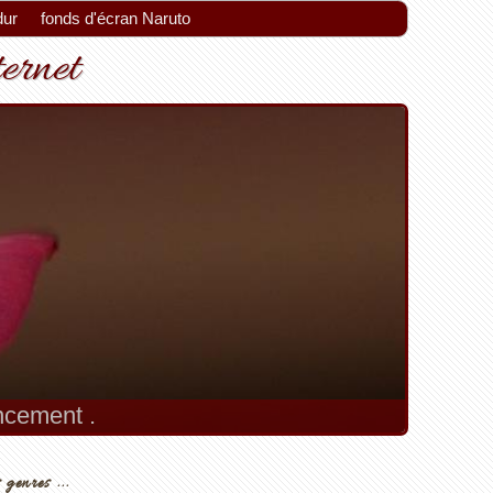
dur
fonds d'écran Naruto
ternet
encement .
 genres ...