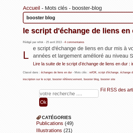
Accueil
-
Mots clés
-
booster-blog
booster blog
le script d'échange de liens en 
Rédigé par refok -
25 avril 2013
-
4 commentaires
e script d'échange de liens en dur mis à vo
L
années et largement amélioré au niveau SE
Lire la suite de le script d'échange de liens en dur : i
Classé dans :
échanges de liens en dur
- Mots clés :
refOK
,
script d'échange
,
échange d
inscription sur le script
,
booster référencvement
,
booster blog
,
booster site
Fil RSS des art
CATÉGORIES
publications
(49)
illustrations
(21)