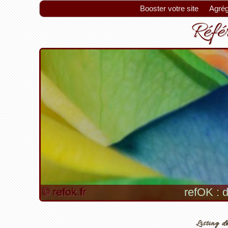
Booster votre site
Agrég
Référ
refOK : d
Listing de