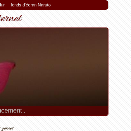
dur
fonds d'écran Naruto
ternet
encement .
 genres ...