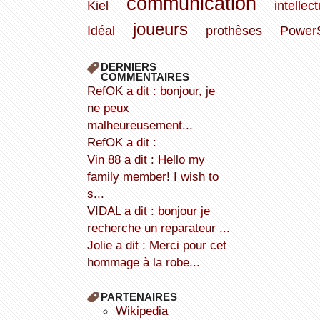
communication
Kiel
intellect
joueurs
Idéal
prothèses
PowerS
DERNIERS
COMMENTAIRES
refOK a dit : bonjour, je
ne peux
malheureusement...
refOK a dit :
Vin 88 a dit : Hello my
family member! I wish to
s...
VIDAL a dit : bonjour je
recherche un reparateur ...
Jolie a dit : Merci pour cet
hommage à la robe...
PARTENAIRES
wikipedia