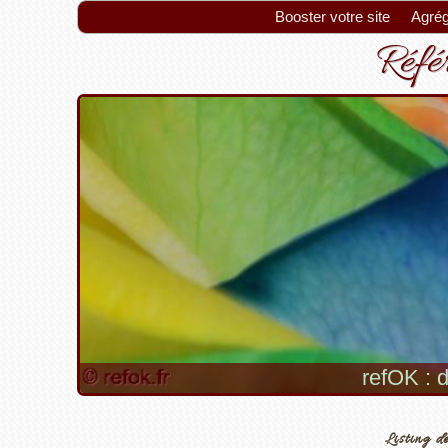
Booster votre site
Agrég
Référ
refOK : d
Listing de