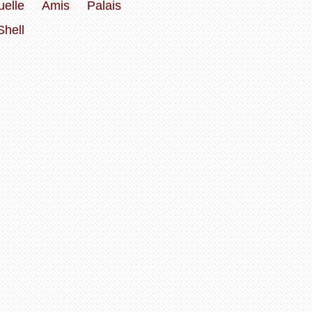
uelle
Amis
Palais
hell