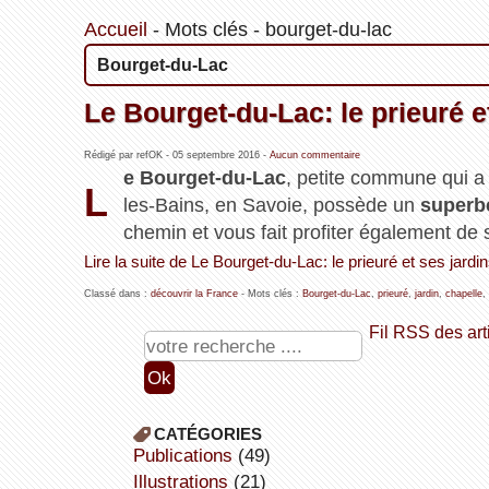
Accueil
-
Mots clés
-
bourget-du-lac
Bourget-du-Lac
Le Bourget-du-Lac: le prieuré e
Rédigé par refOK -
05 septembre 2016
-
Aucun commentaire
e Bourget-du-Lac
, petite commune qui a
L
les-Bains, en Savoie, possède un
superb
chemin et vous fait profiter également de
Lire la suite de Le Bourget-du-Lac: le prieuré et ses jardin
Classé dans :
découvrir la France
- Mots clés :
Bourget-du-Lac
,
prieuré
,
jardin
,
chapelle
,
Fil RSS des art
CATÉGORIES
publications
(49)
illustrations
(21)