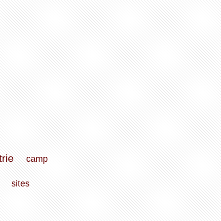
trie
camp
sites