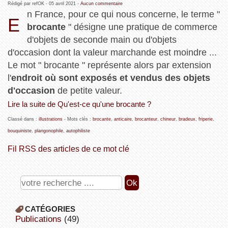
Rédigé par refOK -
05 avril 2021
-
Aucun commentaire
n France, pour ce qui nous concerne, le terme "
E
brocante
" désigne une pratique de commerce
d'objets de seconde main ou d'objets
d'occasion dont la valeur marchande est moindre ...
Le mot " brocante " représente alors par extension
l'
endroit où sont exposés et vendus des objets
d'occasion
de petite valeur.
Lire la suite de Qu'est-ce qu'une brocante ?
Classé dans :
illustrations
- Mots clés :
brocante
,
anticaire
,
brocanteur
,
chineur
,
bradeux
,
friperie
,
bouquiniste
,
plangonophile
,
autophiliste
Fil RSS des articles de ce mot clé
CATÉGORIES
publications
(49)