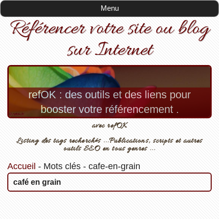
Menu
Référencer votre site ou blog
sur Internet
refOK : des outils et des liens pour
booster votre référencement .
avec refOK
Listing des tags recherchés ...Publications, scripts et autres
outils SEO en tous genres ...
Accueil
-
Mots clés
-
cafe-en-grain
café en grain