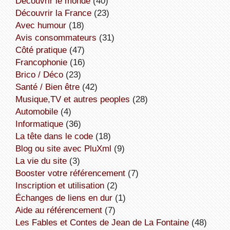
découvrir le monde
(40)
découvrir la France
(23)
avec humour
(18)
avis consommateurs
(31)
côté pratique
(47)
Francophonie
(16)
Brico / Déco
(23)
Santé / Bien être
(42)
Musique,TV et autres peoples
(28)
Automobile
(4)
informatique
(36)
la tête dans le code
(18)
Blog ou site avec PluXml
(9)
la vie du site
(3)
booster votre référencement
(7)
inscription et utilisation
(2)
échanges de liens en dur
(1)
aide au référencement
(7)
Les Fables et Contes de Jean de La Fontaine
(48)