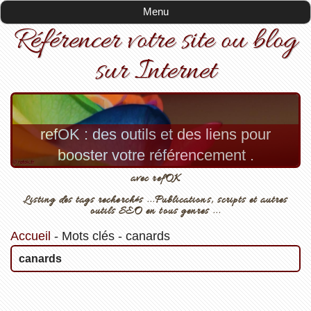
Menu
Référencer votre site ou blog
sur Internet
refOK : des outils et des liens pour
booster votre référencement .
avec refOK
Listing des tags recherchés ...Publications, scripts et autres
outils SEO en tous genres ...
Accueil
-
Mots clés
-
canards
canards