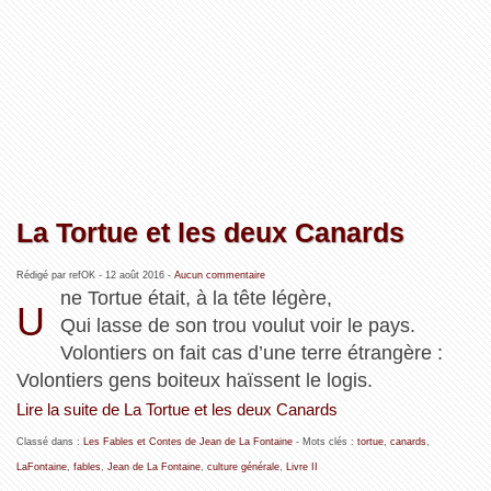
La Tortue et les deux Canards
Rédigé par refOK -
12 août 2016
-
Aucun commentaire
ne Tortue était, à la tête légère,
U
Qui lasse de son trou voulut voir le pays.
Volontiers on fait cas d’une terre étrangère :
Volontiers gens boiteux haïssent le logis.
Lire la suite de La Tortue et les deux Canards
Classé dans :
Les Fables et Contes de Jean de La Fontaine
- Mots clés :
tortue
,
canards
,
LaFontaine
,
fables
,
Jean de La Fontaine
,
culture générale
,
Livre II