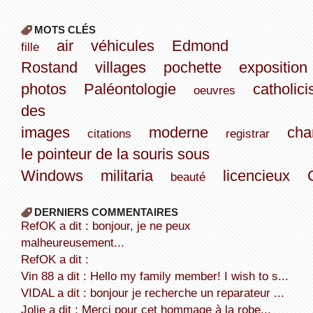
MOTS CLÉS
air
véhicules
Edmond
fille
Rostand
villages
pochette
exposition
photos
Paléontologie
catholic
oeuvres
des
images
moderne
cha
citations
registrar
le pointeur de la souris sous
Windows
militaria
licencieux
beauté
DERNIERS COMMENTAIRES
refOK a dit : bonjour, je ne peux
malheureusement...
refOK a dit :
Vin 88 a dit : Hello my family member! I wish to s...
VIDAL a dit : bonjour je recherche un reparateur ...
Jolie a dit : Merci pour cet hommage à la robe...