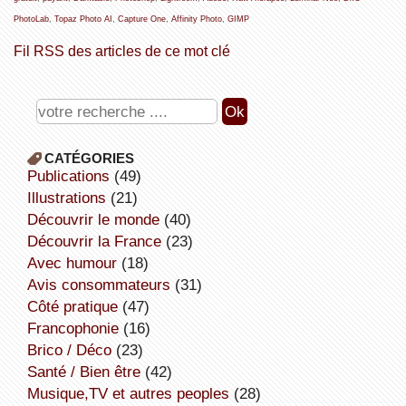
PhotoLab
,
Topaz Photo AI
,
Capture One
,
Affinity Photo
,
GIMP
Fil RSS des articles de ce mot clé
CATÉGORIES
publications
(49)
illustrations
(21)
découvrir le monde
(40)
découvrir la France
(23)
avec humour
(18)
avis consommateurs
(31)
côté pratique
(47)
Francophonie
(16)
Brico / Déco
(23)
Santé / Bien être
(42)
Musique,TV et autres peoples
(28)