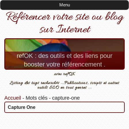
Menu
Référencer votre site ou blog
sur Internet
refOK : des outils et des liens pour
booster votre référencement .
avec refOK
Listing des tags recherchés ...Publications, scripts et autres
outils SEO en tous genres ...
Accueil
-
Mots clés
-
capture-one
Capture One