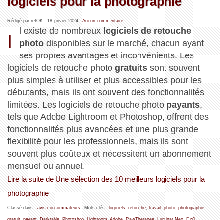
logiciels pour la photographie
Rédigé par refOK -
18 janvier 2024
-
Aucun commentaire
l existe de nombreux
logiciels de retouche
I
photo
disponibles sur le marché, chacun ayant
ses propres avantages et inconvénients. Les
logiciels de retouche photo
gratuits
sont souvent
plus simples à utiliser et plus accessibles pour les
débutants, mais ils ont souvent des fonctionnalités
limitées. Les logiciels de retouche photo
payants
,
tels que Adobe Lightroom et Photoshop, offrent des
fonctionnalités plus avancées et une plus grande
flexibilité pour les professionnels, mais ils sont
souvent plus coûteux et nécessitent un abonnement
mensuel ou annuel.
Lire la suite de Une sélection des 10 meilleurs logiciels pour la
photographie
Classé dans :
avis consommateurs
- Mots clés :
logiciels
,
retouche
,
travail
,
photo
,
photographie
,
gratuit
,
payant
,
Darktable
,
Photoshop
,
Lightroom
,
Adobe
,
RawTherapee
,
Luminar Neo
,
DxO