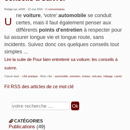
Rédigé par refOK -
22 mai 2016
-
2 commentaires
ne
voiture
, 'votre'
automobile
se conduit
U
certes, mais il faut également penser aux
différents
points d'entretien
à respecter pour
lui assurer longue vie et longue route, sans
incidents. Suivez donc ces quelques conseils tout
simples ...
Lire la suite de Pour bien entretenir sa voiture: les conseils à
suivre.
Classé dans :
côté pratique
- Mots clés :
automobile
,
entretien
,
moteur
,
mécano
,
vidange
,
carnet
Fil RSS des articles de ce mot clé
CATÉGORIES
publications
(49)