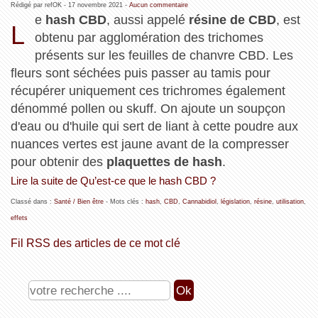
Rédigé par refOK -
17 novembre 2021
-
Aucun commentaire
e
hash CBD
, aussi appelé
résine de CBD
, est
L
obtenu par agglomération des trichomes
présents sur les feuilles de chanvre CBD. Les
fleurs sont séchées puis passer au tamis pour
récupérer uniquement ces trichromes également
dénommé pollen ou skuff. On ajoute un soupçon
d'eau ou d'huile qui sert de liant à cette poudre aux
nuances vertes est jaune avant de la compresser
pour obtenir des
plaquettes de hash
.
Lire la suite de Qu’est-ce que le hash CBD ?
Classé dans :
Santé / Bien être
- Mots clés :
hash
,
CBD
,
Cannabidiol
,
législation
,
résine
,
utilisation
,
effets
Fil RSS des articles de ce mot clé