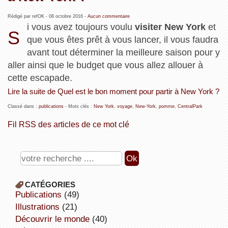
Rédigé par refOK -
08 octobre 2016
-
Aucun commentaire
i vous avez toujours voulu
visiter New York
et
S
que vous êtes prêt à vous lancer, il vous faudra
avant tout déterminer la meilleure saison pour y
aller ainsi que le budget que vous allez allouer à
cette escapade.
Lire la suite de Quel est le bon moment pour partir à New York ?
Classé dans :
publications
- Mots clés :
New York
,
voyage
,
New-York
,
pomme
,
CentralPark
Fil RSS des articles de ce mot clé
CATÉGORIES
publications
(49)
illustrations
(21)
découvrir le monde
(40)