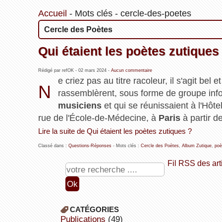
Accueil
-
Mots clés
-
cercle-des-poetes
Cercle des Poètes
Qui étaient les poètes zutiques
Rédigé par refOK -
02 mars 2024
-
Aucun commentaire
e criez pas au titre racoleur, il s'agit bel e
N
rassemblèrent, sous forme de groupe inf
musiciens
et qui se réunissaient à l'Hôte
rue de l'École-de-Médecine, à
Paris
à partir 
Lire la suite de Qui étaient les poètes zutiques ?
Classé dans :
Questions-Réponses
- Mots clés :
Cercle des Poètes
,
Album Zutique
,
poè
Fil RSS des art
CATÉGORIES
publications
(49)