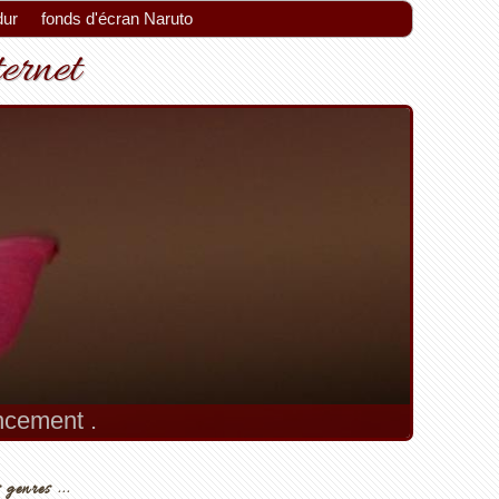
dur
fonds d'écran Naruto
ternet
encement .
 genres ...