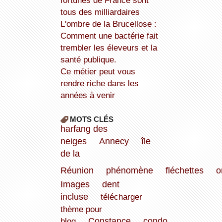
fortunes de France sont
tous des milliardaires
L'ombre de la Brucellose :
Comment une bactérie fait
trembler les éleveurs et la
santé publique.
Ce métier peut vous
rendre riche dans les
années à venir
MOTS CLÉS
harfang des
neiges
Annecy
île
de la
Réunion
phénomène
fléchettes
o
Images
dent
incluse
télécharger
thème pour
blog
Constance
condo