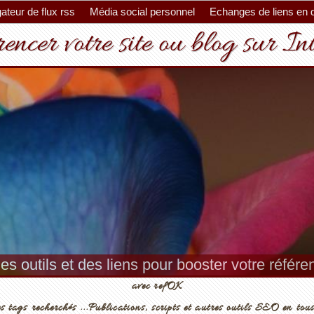
ateur de flux rss
Média social personnel
Echanges de liens en 
encer votre site ou blog sur In
es outils et des liens pour booster votre référ
avec refOK
s tags recherchés ...Publications, scripts et autres outils SEO en tous