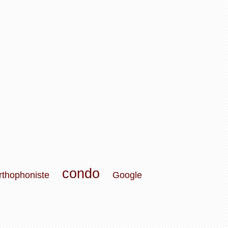
condo
rthophoniste
Google