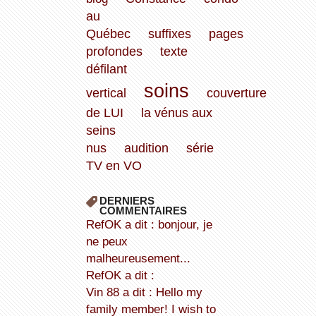
au
Québec
suffixes
pages
profondes
texte
défilant
soins
vertical
couverture
de LUI
la vénus aux
seins
nus
audition
série
TV en VO
DERNIERS
COMMENTAIRES
refOK a dit : bonjour, je
ne peux
malheureusement...
refOK a dit :
Vin 88 a dit : Hello my
family member! I wish to