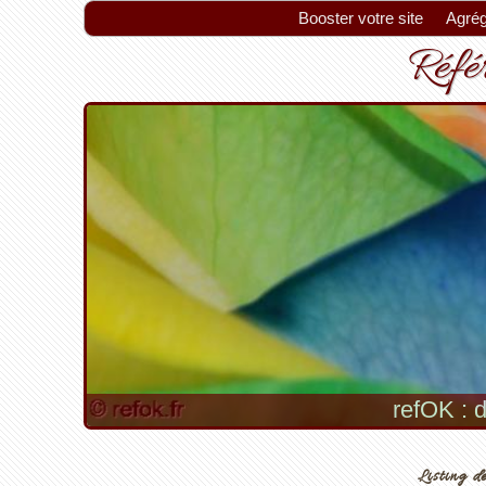
Booster votre site
Agrég
Référ
refOK : d
Listing de