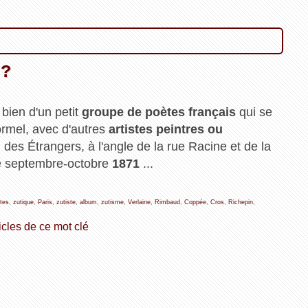
 ?
t bien d'un petit
groupe de poètes français
qui se
ormel, avec d'autres
artistes peintres ou
l des Étrangers, à l'angle de la rue Racine et de la
de septembre-octobre
1871
...
tes
,
zutique
,
Paris
,
zutiste
,
album
,
zutisme
,
Verlaine
,
Rimbaud
,
Coppée
,
Cros
,
Richepin
,
icles de ce mot clé