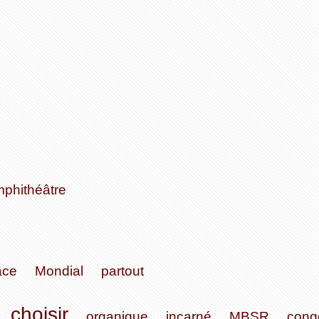
phithéâtre
ace
Mondial
partout
choisir
organique
incarné
MBSR
cong