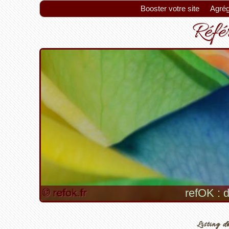
Booster votre site
Agrég
Référ
refOK : d
Listing de