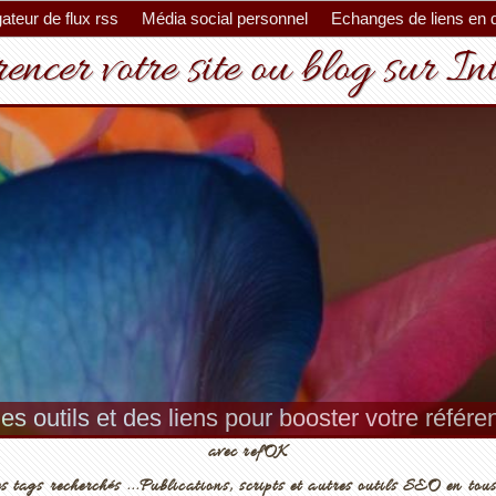
ateur de flux rss
Média social personnel
Echanges de liens en 
encer votre site ou blog sur In
es outils et des liens pour booster votre référ
avec refOK
s tags recherchés ...Publications, scripts et autres outils SEO en tous