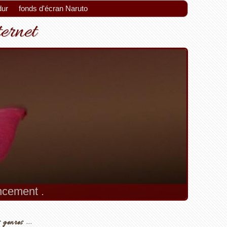
dur
fonds d'écran Naruto
ternet
encement .
 genres ...