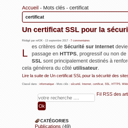
Accueil
-
Mots clés
-
certificat
certificat
Un certificat SSL pour la sécuri
Rédigé par refOK -
13 septembre 2017
-
7 commentaires
es critères de
Sécurité sur Internet
devie
L
passage en
HTTPS
, progressif ou non de mi
SSL
sont principalement destinés à renfor
cela générera du côté
utilisateur
.
Lire la suite de Un certificat SSL pour la sécurité des site
Classé dans :
informatique
- Mots clés :
sécurité
,
Internet
,
certificat
,
SSL
,
HTTPS
,
Wild
Fil RSS des art
CATÉGORIES
publications
(49)