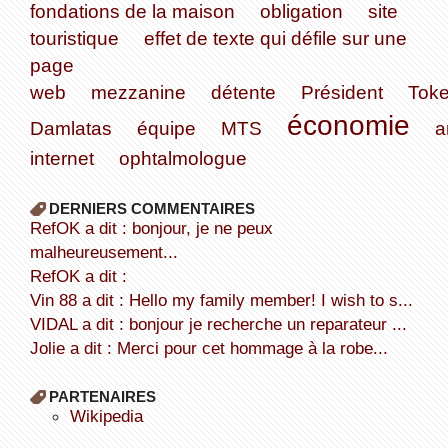
fondations de la maison
obligation
site
touristique
effet de texte qui défile sur une
page
web
mezzanine
détente
Président
Tok
économie
Damlatas
équipe
MTS
a
internet
ophtalmologue
DERNIERS COMMENTAIRES
refOK a dit : bonjour, je ne peux
malheureusement...
refOK a dit :
Vin 88 a dit : Hello my family member! I wish to s...
VIDAL a dit : bonjour je recherche un reparateur ...
Jolie a dit : Merci pour cet hommage à la robe...
PARTENAIRES
wikipedia