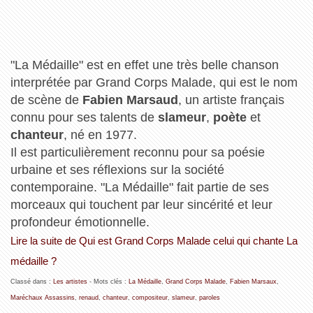
"La Médaille" est en effet une très belle chanson
interprétée par Grand Corps Malade, qui est le nom
de scène de
Fabien Marsaud
, un artiste français
connu pour ses talents de
slameur
,
poète
et
chanteur
, né en 1977.
Il est particulièrement reconnu pour sa poésie
urbaine et ses réflexions sur la société
contemporaine. "La Médaille" fait partie de ses
morceaux qui touchent par leur sincérité et leur
profondeur émotionnelle.
Lire la suite de Qui est Grand Corps Malade celui qui chante La
médaille ?
Classé dans :
Les artistes
- Mots clés :
La Médaille
,
Grand Corps Malade
,
Fabien Marsaux
,
Maréchaux Assassins
,
renaud
,
chanteur
,
compositeur
,
slameur
,
paroles