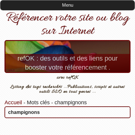
Menu
Référencer votre site ou blog
sur Internet
refOK : des outils et des liens pour
booster votre référencement .
avec refOK
Listing des tags recherchés ...Publications, scripts et autres
outils SEO en tous genres ...
Accueil
-
Mots clés
-
champignons
champignons