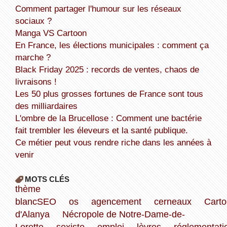
Comment partager l'humour sur les réseaux
sociaux ?
Manga VS Cartoon
En France, les élections municipales : comment ça
marche ?
Black Friday 2025 : records de ventes, chaos de
livraisons !
Les 50 plus grosses fortunes de France sont tous
des milliardaires
L'ombre de la Brucellose : Comment une bactérie
fait trembler les éleveurs et la santé publique.
Ce métier peut vous rendre riche dans les années à
venir
MOTS CLÉS
thème
blancSEO
os
agencement
cerneaux
Cart
d'Alanya
Nécropole de Notre-Dame-de-
Lorette
sexiste
emploi
lèvres
réglementati