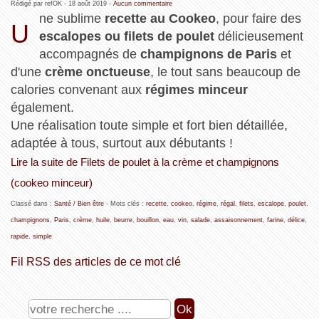
Rédigé par refOK -
18 août 2019
-
Aucun commentaire
ne sublime
recette au Cookeo
, pour faire des
U
escalopes ou filets de poulet
délicieusement
accompagnés de
champignons de Paris
et
d'une
crème onctueuse
, le tout sans beaucoup de
calories convenant aux
régimes minceur
également.
Une réalisation toute simple et fort bien détaillée,
adaptée à tous, surtout aux débutants !
Lire la suite de Filets de poulet à la crème et champignons
(cookeo minceur)
Classé dans :
Santé / Bien être
- Mots clés :
recette
,
cookeo
,
régime
,
régal
,
filets
,
escalope
,
poulet
,
champignons
,
Paris
,
crème
,
huile
,
beurre
,
bouillon
,
eau
,
vin
,
salade
,
assaisonnement
,
farine
,
délice
,
rapide
,
simple
Fil RSS des articles de ce mot clé