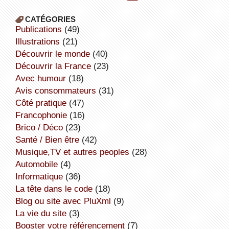
CATÉGORIES
publications
(49)
illustrations
(21)
découvrir le monde
(40)
découvrir la France
(23)
avec humour
(18)
avis consommateurs
(31)
côté pratique
(47)
Francophonie
(16)
Brico / Déco
(23)
Santé / Bien être
(42)
Musique,TV et autres peoples
(28)
Automobile
(4)
informatique
(36)
la tête dans le code
(18)
Blog ou site avec PluXml
(9)
la vie du site
(3)
booster votre référencement
(7)