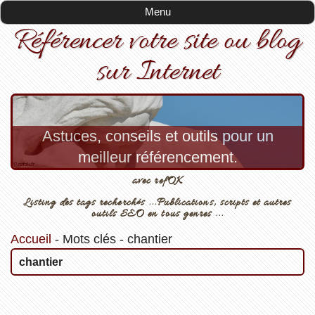
Menu
Référencer votre site ou blog
sur Internet
Astuces, conseils et outils pour un
meilleur référencement.
avec refOK
Listing des tags recherchés ...Publications, scripts et autres
outils SEO en tous genres ...
Accueil
-
Mots clés
-
chantier
chantier