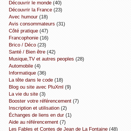
découvrir le monde
(40)
découvrir la France
(23)
avec humour
(18)
avis consommateurs
(31)
côté pratique
(47)
Francophonie
(16)
Brico / Déco
(23)
Santé / Bien être
(42)
Musique,TV et autres peoples
(28)
Automobile
(4)
informatique
(36)
la tête dans le code
(18)
Blog ou site avec PluXml
(9)
la vie du site
(3)
booster votre référencement
(7)
inscription et utilisation
(2)
échanges de liens en dur
(1)
aide au référencement
(7)
Les Fables et Contes de Jean de La Fontaine
(48)