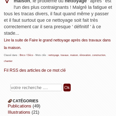
maison
, le problème du
nettoyage
' après ' est
l'un des plus contraignants ! Malgré la fatigue et
tous les tracas divers, il faut quand même y passer
et il faut surtout que ce nettoyage soit fait très
correctement car il sera presque ' définitif ' à ce
stade...
Lire la suite de Faire le grand nettoyage après des travaux dans
la maison.
Classé dans :
Brico / Déco
- Mots clés :
nettoyage
,
travaux
,
maison
,
rénovation
,
construction
,
chantier
Fil RSS des articles de ce mot clé
CATÉGORIES
publications
(49)
illustrations
(21)