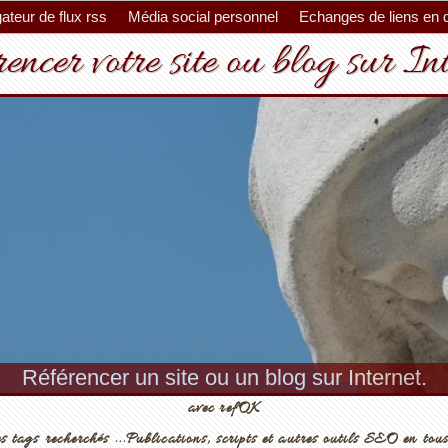
ateur de flux rss
Média social personnel
Echanges de liens en 
encer votre site ou blog sur In
Référencer un site ou un blog sur Internet.
avec refOK
s tags recherchés ...Publications, scripts et autres outils SEO en tous