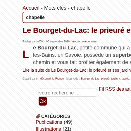
Accueil
-
Mots clés
-
chapelle
chapelle
Le Bourget-du-Lac: le prieuré e
Rédigé par refOK -
05 septembre 2016
-
Aucun commentaire
e Bourget-du-Lac
, petite commune qui a
L
les-Bains, en Savoie, possède un
superb
chemin et vous fait profiter également de
Lire la suite de Le Bourget-du-Lac: le prieuré et ses jardin
Classé dans :
découvrir la France
- Mots clés :
Bourget-du-Lac
,
prieuré
,
jardin
,
chapelle
,
Fil RSS des art
CATÉGORIES
publications
(49)
illustrations
(21)