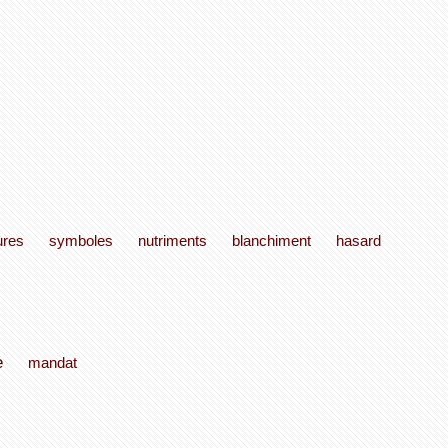
ures
symboles
nutriments
blanchiment
hasard
e
mandat