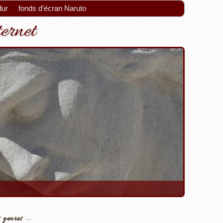
dur
fonds d'écran Naruto
ternet
 genres ...