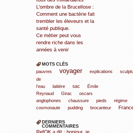
L'ombre de la Brucellose :
Comment une bactérie fait
trembler les éleveurs et la
santé publique.
Ce métier peut vous
rendre riche dans les
années à venir
MOTS CLÉS
voyager
pauvres
explications
sculpt
de
sac
l'eau
laitière
Émile
Reynaud
Girac
oscars
anglophones
chaussure
pieds
régime
Franc
cosmonaute
pudding
brocanteur
DERNIERS
COMMENTAIRES
refOK a dit : bonjour, je